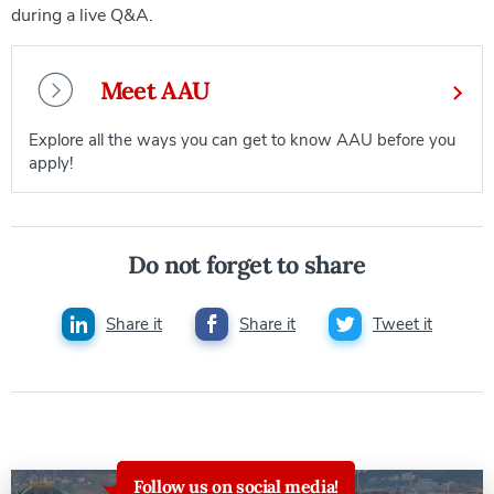
during a live Q&A.
Meet AAU
Explore all the ways you can get to know AAU before you
apply!
Do not forget to share
Share it
Share it
Tweet it
Follow us on social media!