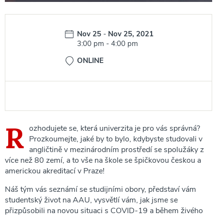
Date:
Nov 25
-
Nov 25, 2021
Time:
3:00 pm
-
4:00 pm
ONLINE
R
ozhodujete se, která univerzita je pro vás správná?
Prozkoumejte, jaké by to bylo, kdybyste studovali v
angličtině v mezinárodním prostředí se spolužáky z
více než 80 zemí, a to vše na škole se špičkovou českou a
americkou akreditací v Praze!
Náš tým vás seznámí se studijními obory, představí vám
studentský život na AAU, vysvětlí vám, jak jsme se
přizpůsobili na novou situaci s COVID-19 a během živého