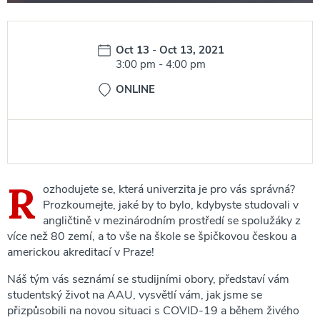
Date:
Oct 13
-
Oct 13, 2021
Time:
3:00 pm
-
4:00 pm
ONLINE
R
ozhodujete se, která univerzita je pro vás správná?
Prozkoumejte, jaké by to bylo, kdybyste studovali v
angličtině v mezinárodním prostředí se spolužáky z
více než 80 zemí, a to vše na škole se špičkovou českou a
americkou akreditací v Praze!
Náš tým vás seznámí se studijními obory, představí vám
studentský život na AAU, vysvětlí vám, jak jsme se
přizpůsobili na novou situaci s COVID-19 a během živého