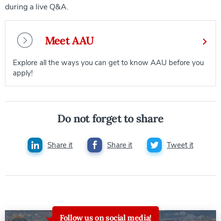
during a live Q&A.
Meet AAU
Explore all the ways you can get to know AAU before you
apply!
Do not forget to share
Share it
Share it
Tweet it
Follow us on social media!