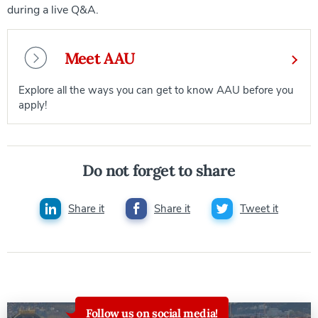
during a live Q&A.
Meet AAU
Explore all the ways you can get to know AAU before you
apply!
Do not forget to share
Share it
Share it
Tweet it
Follow us on social media!