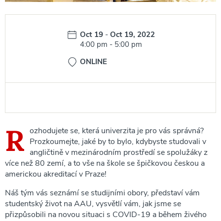
Date:
Oct 19
-
Oct 19, 2022
Time:
4:00 pm
-
5:00 pm
ONLINE
R
ozhodujete se, která univerzita je pro vás správná?
Prozkoumejte, jaké by to bylo, kdybyste studovali v
angličtině v mezinárodním prostředí se spolužáky z
více než 80 zemí, a to vše na škole se špičkovou českou a
americkou akreditací v Praze!
Náš tým vás seznámí se studijními obory, představí vám
studentský život na AAU, vysvětlí vám, jak jsme se
přizpůsobili na novou situaci s COVID-19 a během živého