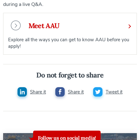
during a live Q&A.
Meet AAU
Explore all the ways you can get to know AAU before you
apply!
Do not forget to share
Share it
Share it
Tweet it
Follow us on social media!