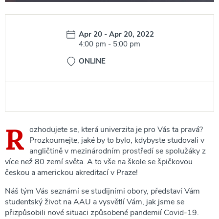
Date:
Apr 20
-
Apr 20, 2022
Time:
4:00 pm
-
5:00 pm
ONLINE
R
ozhodujete se, která univerzita je pro Vás ta pravá?
Prozkoumejte, jaké by to bylo, kdybyste studovali v
angličtině v mezinárodním prostředí se spolužáky z
více než 80 zemí světa. A to vše na škole se špičkovou
českou a americkou akreditací v Praze!
Náš tým Vás seznámí se studijními obory, představí Vám
studentský život na AAU a vysvětlí Vám, jak jsme se
přizpůsobili nové situaci způsobené pandemií Covid-19.