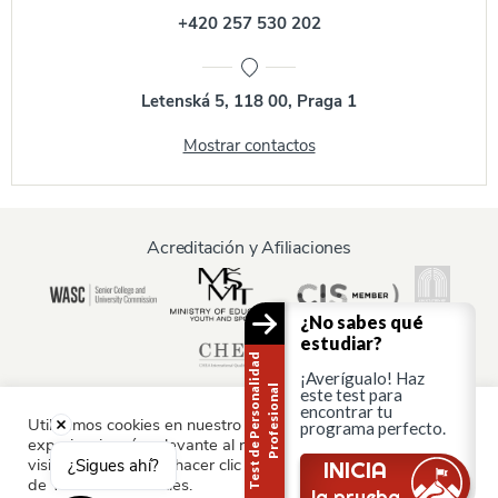
+420 257 530 202
Letenská 5, 118 00, Praga 1
Mostrar contactos
Acreditación y Afiliaciones
¿No sabes qué
estudiar?
T
e
s
t
d
e
P
e
r
s
o
n
a
i
d
a
d
P
r
o
f
e
s
i
o
n
a
¡Averígualo! Haz
l
l
este test para
encontrar tu
Utilizamos cookies en nuestro sitio web para ofrecerle la
programa perfecto.
experiencia más relevante al recordar sus preferencias y
Información para:
visitas repetidas. Al hacer clic en "Aceptar", consiente el uso
¿Sigues ahí?
INICIA
de TODAS las cookies.
Padres y familia
la prueba