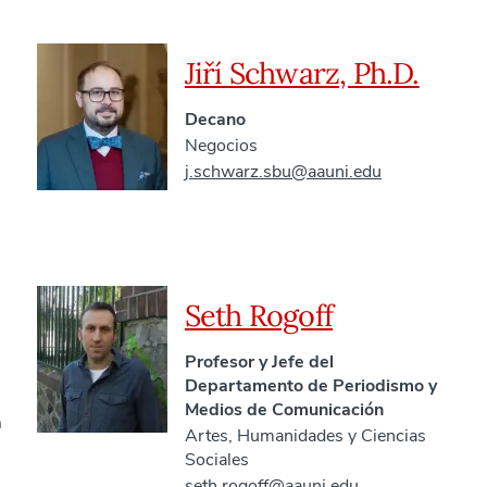
Jiří Schwarz, Ph.D.
Decano
Negocios
j.schwarz.sbu@aauni.edu
Seth Rogoff
Profesor y Jefe del
Departamento de Periodismo y
Medios de Comunicación
a
Artes, Humanidades y Ciencias
Sociales
seth.rogoff@aauni.edu