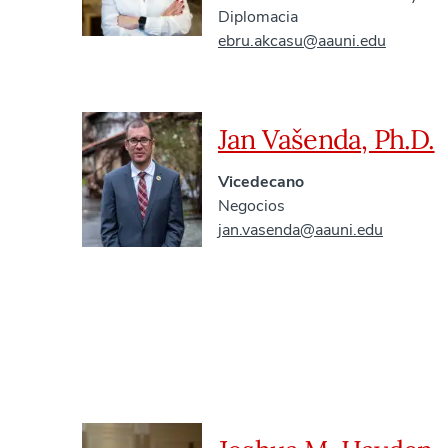
Diplomacia
ebru.akcasu@aauni.edu
Jan Vašenda, Ph.D.
Vicedecano
Negocios
jan.vasenda@aauni.edu