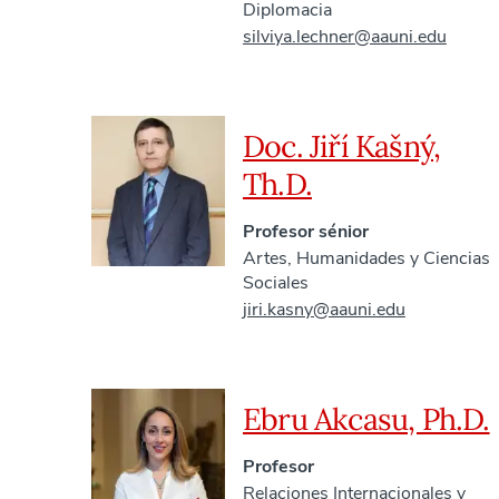
Diplomacia
silviya.lechner@aauni.edu
Doc. Jiří Kašný,
Th.D.
Profesor sénior
Artes, Humanidades y Ciencias
Sociales
jiri.kasny@aauni.edu
Ebru Akcasu, Ph.D.
Profesor
Relaciones Internacionales y