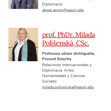
Diplomacia
alexei.anisin@aauni.edu
prof. PhDr. Milada
Polišenská, CSc.
Profesora sénior distinguida,
Provost Emerita
Relaciones Internacionales y
Diplomacia
,
Artes,
Humanidades y Ciencias
Sociales
milada.polisenska@aauni.edu