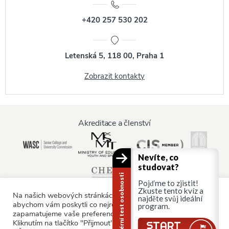
+420 257 530 202
Letenská 5, 118 00, Praha 1
Zobrazit kontakty
Akreditace a členství
Nevíte, co
studovat?
Kariérní test osobnosti
Pojďme to zjistit!
Zkuste tento kvíz a
Na našich webových stránkách používáme soubory cookie,
najděte svůj ideální
abychom vám poskytli co nejrelevantnější služby tím, že si
program.
zapamatujeme vaše preference a opakované návštěvy.
Informace pro:
Kliknutím na tlačítko "Přijmout" souhlasíte s používáním
Stále tu jsi?
START