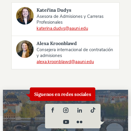
Kateřina Dudys
Asesora de Admisiones y Carreras
Profesionales
katerina.dudys@aauni.edu
Alexa Kroonblawd
Consejera internacional de contratación
y admisiones
alexa.kroonblawd@aauni.edu
Síguenos en redes sociales