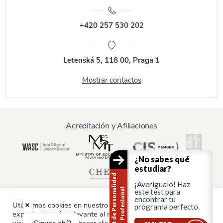
+420 257 530 202
Letenská 5, 118 00, Praga 1
Mostrar contactos
Acreditación y Afiliaciones
¿No sabes qué
estudiar?
T
e
s
t
d
e
P
e
r
s
o
n
a
i
d
a
d
P
r
o
f
e
s
i
o
n
a
¡Averígualo! Haz
l
l
este test para
encontrar tu
Utilizamos cookies en nuestro sitio web para ofrecerle la
programa perfecto.
experiencia más relevante al recordar sus preferencias y
Información para: