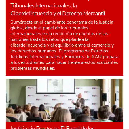
Tribunales Internacionales, la
Ciberdelincuencia y el Derecho Mercantil
Sumérgete en el cambiante panorama de la justicia
global, desde el papel de los tribunales
internacionales en la rendición de cuentas de las
naciones hasta los retos que plantea la
ciberdelincuencia y el equilibrio entre el comercio y
los derechos humanos. El programa de Estudios
Jurídicos Internacionales y Europeos de AAU prepara
a los estudiantes para hacer frente a estos acuciantes
problemas mundiales.
Justicia sin Fronteras: El Papel de los