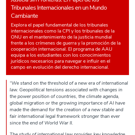
Tribunales Internacionales en un Mundo
Cambiante
Explora el papel fundamental de los tribunales
internacionales como la CPI y los tribunales de la
ONU en el mantenimiento de la justicia mundial
frente a los crímenes de guerra y la promoción de la
cooperación internacional. El programa de AAU
equipa a los estudiantes con los conocimientos
jurídicos necesarios para navegar e influir en el
campo en evolución del derecho internacional.
“We stand on the threshold of a new era of international
law. Geopolitical tensions associated with changes in
the power position of countries, the climate agenda,
global migration or the growing importance of AI have
made the demand for the creation of a new stable and
fair international legal framework stronger than ever
since the end of World War II.
The study of international law provides key knowledge