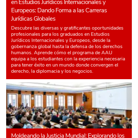
en Estudios Jurídicos Internacionales y
Europeos: Dando Forma a las Carreras
Jurídicas Globales
Descubre las diversas y gratificantes oportunidades
profesionales para los graduados en Estudios
Jurídicos Internacionales y Europeos, desde la
gobernanza global hasta la defensa de los derechos
humanos. Aprende cómo el programa de AAU
equipa a los estudiantes con la experiencia necesaria
para tener éxito en un mundo donde convergen el
derecho, la diplomacia y los negocios.
Moldeando la Justicia Mundial: Explorando los