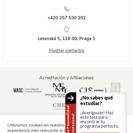
+420 257 530 202
Letenská 5, 118 00, Praga 1
Mostrar contactos
Acreditación y Afiliaciones
¿No sabes qué
estudiar?
T
e
s
t
d
e
P
e
r
s
o
n
a
i
d
a
d
P
r
o
f
e
s
i
o
n
a
¡Averígualo! Haz
l
l
este test para
encontrar tu
Utilizamos cookies en nuestro sitio web para ofrecerle la
programa perfecto.
experiencia más relevante al recordar sus preferencias y