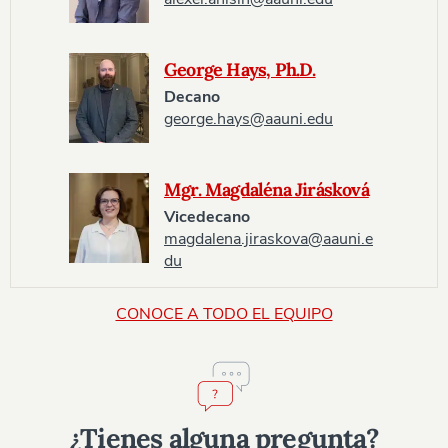
George Hays, Ph.D.
Decano
george.hays@aauni.edu
Mgr. Magdaléna Jirásková
Vicedecano
magdalena.jiraskova@aauni.e
du
CONOCE A TODO EL EQUIPO
¿Tienes alguna pregunta?