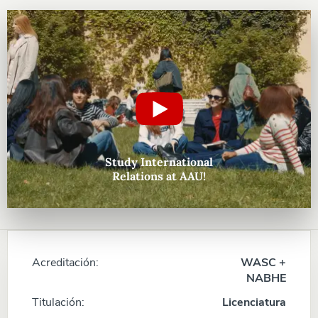
Study International
Relations at AAU!
Acreditación:
WASC +
NABHE
Titulación:
Licenciatura