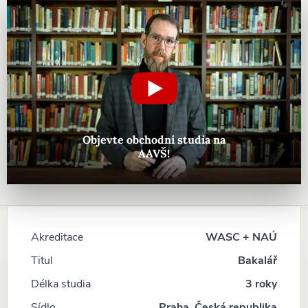
Objevte obchodní studia na
AAVŠ!
Akreditace
WASC + NAÚ
Titul
Bakalář
Délka studia
3 roky
Sídlo
Praha, Česká republika