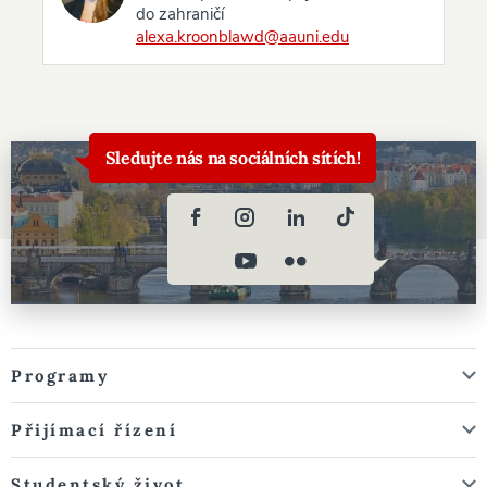
do zahraničí
alexa.kroonblawd@aauni.edu
Sledujte nás na sociálních sítích!
Programy
Přijímací řízení
Studentský život