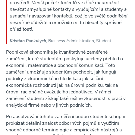
prostředí. Menší počet studentů ve třídě mi umožnil
navázat smysluplné kontakty s vyučujícími a studenty a
usnadnil navazování kontaktů, což je ve světě podnikání
nesmírně důležité a umožnilo mi to hledat ty správné
příležitosti.
Kristian Pankulych
, Business Administration, Student
Podniková ekonomika je kvantitativně zaměřené
zaměření, které studentům poskytuje ucelený přehled o
ekonomii, matematice a obchodní komunikaci. Toto
zaměření umožňuje studentům pochopit, jak fungují
podniky z ekonomického hlediska a jak se činí
ekonomická rozhodnutí jak na úrovni podniku, tak na
úrovni racionálně uvažujícího jednotlivce. V rámci
zaměření studenti získají také reálné zkušenosti s prací v
analytické firmě nebo v jiných podnicích.
Po absolvování tohoto zaměření budou studenti schopni
prokázat detailní znalost odborných pojmů s využitím
vhodné odborné terminologie a empirických nástrojů a