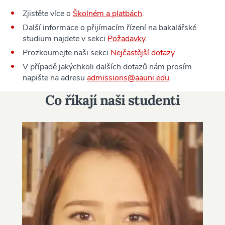
Zjistěte více o
Školném a platbách
.
Další informace o přijímacím řízení na bakalářské
studium najdete v sekci
Požadavky
.
Prozkoumejte naši sekci
Nejčastější dotazy
.
V případě jakýchkoli dalších dotazů nám prosím
napište na adresu
admissions@aauni.edu
.
Co říkají naši studenti