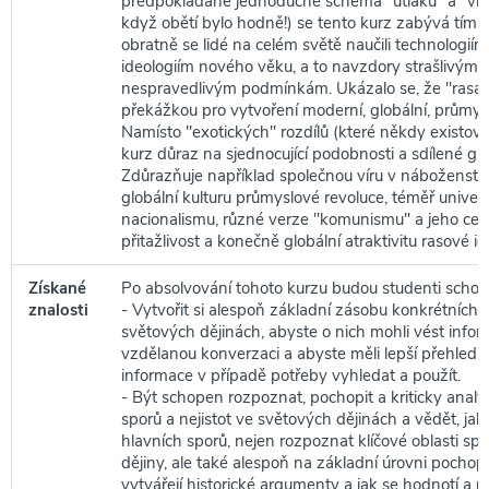
předpokládané jednoduché schéma "útlaku" a "vikt
když obětí bylo hodně!) se tento kurz zabývá tím, j
obratně se lidé na celém světě naučili technologií
ideologiím nového věku, a to navzdory strašlivým 
nespravedlivým podmínkám. Ukázalo se, že "rasa"
překážkou pro vytvoření moderní, globální, průmysl
Namísto "exotických" rozdílů (které někdy existova
kurz důraz na sjednocující podobnosti a sdílené glob
Zdůrazňuje například společnou víru v náboženství
globální kulturu průmyslové revoluce, téměř univerzá
nacionalismu, různé verze "komunismu" a jeho cel
přitažlivost a konečně globální atraktivitu rasové id
Získané
Po absolvování tohoto kurzu budou studenti schop
znalosti
- Vytvořit si alespoň základní zásobu konkrétních 
světových dějinách, abyste o nich mohli vést info
vzdělanou konverzaci a abyste měli lepší přehled o
informace v případě potřeby vyhledat a použít.
- Být schopen rozpoznat, pochopit a kriticky analy
sporů a nejistot ve světových dějinách a vědět, jak
hlavních sporů, nejen rozpoznat klíčové oblasti sp
dějiny, ale také alespoň na základní úrovni pochopit
vytvářejí historické argumenty a jak se hodnotí a p