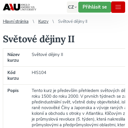
Přihlásit se
CZ
Hlavní stránka
Kurzy
Světové dějiny II
Světové dějiny II
Název
Světové dějiny II
kurzu
Kód
HIS104
kurzu
Popis
Tento kurz je především přehledem světových dějin
roku 1500 do roku 2000. V prvních týdnech se z
předindustriální svět, včetně doby objevitelské, islá
raně novověké Číny a Japonska a vývoje raných a
kolonií a obchodu s otroky v Atlantiku. Klíčovým 
je průmyslová revoluce (5. týden), která nakreslila 
průmyslovými a předprůmyslovými oblastmi, které 