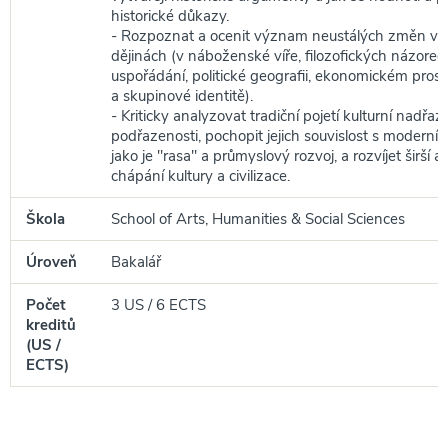
historické důkazy.
- Rozpoznat a ocenit význam neustálých změn ve
dějinách (v náboženské víře, filozofických názorech
uspořádání, politické geografii, ekonomickém prost
a skupinové identitě).
- Kriticky analyzovat tradiční pojetí kulturní nadřaz
podřazenosti, pochopit jejich souvislost s moderní
jako je "rasa" a průmyslový rozvoj, a rozvíjet širší a
chápání kultury a civilizace.
Škola
School of Arts, Humanities & Social Sciences
Úroveň
Bakalář
Počet
3 US / 6 ECTS
kreditů
(US /
ECTS)