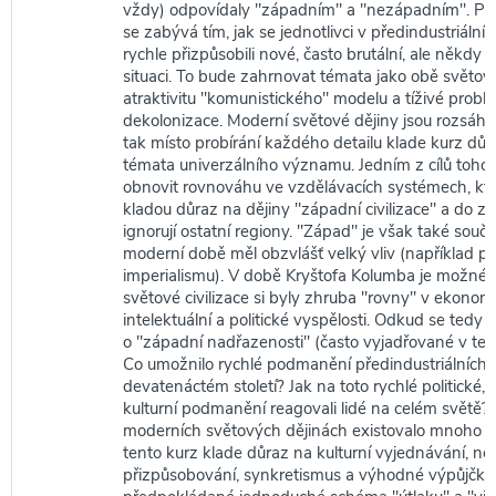
vždy) odpovídaly "západním" a "nezápadním". Př
se zabývá tím, jak se jednotlivci v předindustriáln
rychle přizpůsobili nové, často brutální, ale někdy 
situaci. To bude zahrnovat témata jako obě světové
atraktivitu "komunistického" modelu a tíživé probl
dekolonizace. Moderní světové dějiny jsou rozsáh
tak místo probírání každého detailu klade kurz dů
témata univerzálního významu. Jedním z cílů tohot
obnovit rovnováhu ve vzdělávacích systémech, kte
kladou důraz na dějiny "západní civilizace" a do z
ignorují ostatní regiony. "Západ" je však také součá
moderní době měl obzvlášť velký vliv (například p
imperialismu). V době Kryštofa Kolumba je možné tv
světové civilizace si byly zhruba "rovny" v ekonom
intelektuální a politické vyspělosti. Odkud se tedy
o "západní nadřazenosti" (často vyjadřované v ter
Co umožnilo rychlé podmanění předindustriálních 
devatenáctém století? Jak na toto rychlé politické
kulturní podmanění reagovali lidé na celém světě? 
moderních světových dějinách existovalo mnoho 
tento kurz klade důraz na kulturní vyjednávání, n
přizpůsobování, synkretismus a výhodné výpůjčky.