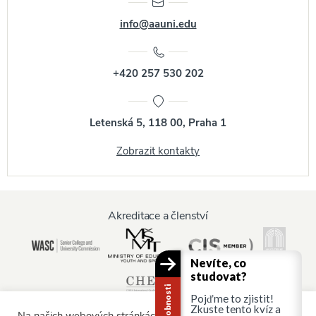
info@aauni.edu
+420 257 530 202
Letenská 5, 118 00, Praha 1
Zobrazit kontakty
Akreditace a členství
Nevíte, co
studovat?
Pojďme to zjistit!
Zkuste tento kvíz a
Na našich webových stránkách používáme soubory cookie,