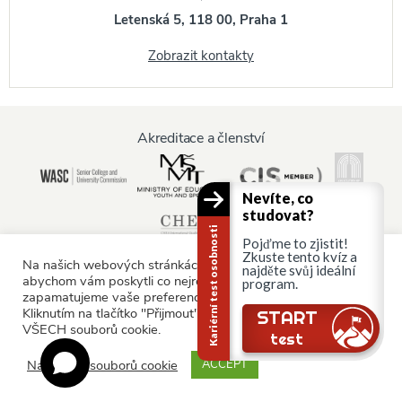
Letenská 5, 118 00, Praha 1
Zobrazit kontakty
Akreditace a členství
Nevíte, co
studovat?
Kariérní test osobnosti
Pojďme to zjistit!
Zkuste tento kvíz a
Na našich webových stránkách používáme soubory cookie,
najděte svůj ideální
abychom vám poskytli co nejrelevantnější služby tím, že si
program.
zapamatujeme vaše preference a opakované návštěvy.
Informace pro:
Kliknutím na tlačítko "Přijmout" souhlasíte s používáním
START
VŠECH souborů cookie.
Rodiče a rodina
test
Nastavení souborů cookie
ACCEPT
© AAU Prague 2015 - 2026 All rights reserved.