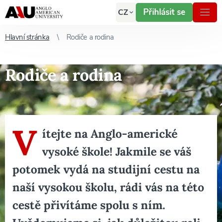
Přihlásit se
CZ
Hlavní stránka
Rodiče a rodina
Rodiče a rodina
V
ítejte na Anglo-americké
vysoké škole! Jakmile se váš
potomek vydá na studijní cestu na
naší vysokou školu, rádi vás na této
cestě přivítáme spolu s ním.