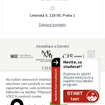
Letenská 5, 118 00, Praha 1
Zobrazit kontakty
Akreditace a členství
Nevíte, co
studovat?
Kariérní test osobnosti
Pojďme to zjistit!
Zkuste tento kvíz a
Na našich webových stránkách používáme soubory cookie,
najděte svůj ideální
abychom vám poskytli co nejrelevantnější služby tím, že si
program.
zapamatujeme vaše preference a opakované návštěvy.
Informace pro:
Kliknutím na tlačítko "Přijmout" souhlasíte s používáním
Stále tu jsi?
START
VŠECH souborů cookie.
Rodiče a rodina
test