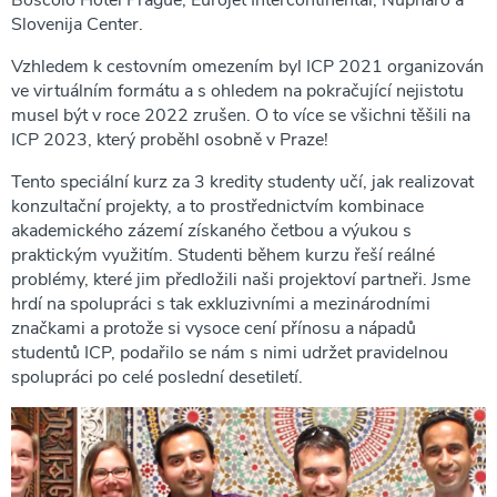
Boscolo Hotel Prague, Eurojet Intercontinental, Nupharo a
Slovenija Center.
Vzhledem k cestovním omezením byl ICP 2021 organizován
ve virtuálním formátu a s ohledem na pokračující nejistotu
musel být v roce 2022 zrušen. O to více se všichni těšili na
ICP 2023, který proběhl osobně v Praze!
Tento speciální kurz za 3 kredity studenty učí, jak realizovat
konzultační projekty, a to prostřednictvím kombinace
akademického zázemí získaného četbou a výukou s
praktickým využitím. Studenti během kurzu řeší reálné
problémy, které jim předložili naši projektoví partneři. Jsme
hrdí na spolupráci s tak exkluzivními a mezinárodními
značkami a protože si vysoce cení přínosu a nápadů
studentů ICP, podařilo se nám s nimi udržet pravidelnou
spolupráci po celé poslední desetiletí.