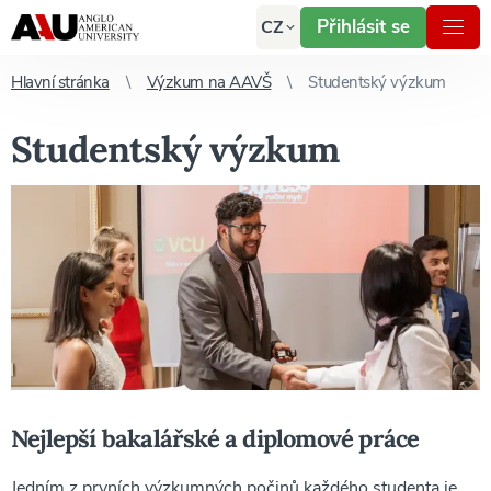
Přihlásit se
CZ
Hlavní stránka
Výzkum na AAVŠ
Studentský výzkum
Studentský výzkum
Nejlepší bakalářské a diplomové práce
Jedním z prvních výzkumných počinů každého studenta je