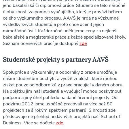
jeho bakalářská či diplomová práce. Studenti se této náročné
úlohy zhostí za pomoci vyučujícího, který je provází během
celého výzkumného procesu. AAVŠ je hrdá na výzkumné
výsledky svých studentů a proto chce ocenit jejich
mimořádné úsilí. Každoročně udělujeme ceny za nejlepší
bakalářské a magisterské práce z každé specializované školy.
Seznam oceněných prací je dostupný
zde
.
Studentské projekty s partnery AAVŠ
Spolupráce s výzkumníky a odborníky z praxe umožňuje
našim studentům pochytit a využít znalosti, které mohou
získat pouze od odborníků z praxe pracující v daném oboru.
Na oplátku jim naši studenti a vyučující mohou poskytnout
podporu a jiný úhel pohledu na dané firemní projekty. Od
podzimu 2012 jsme úspěšně pracovali na více než 80
projektech se širokým spektrem partnerů. S hrdostí zde
představujeme přehled nedávných projektů naší School of
Business. Více se dočtete
zde
.