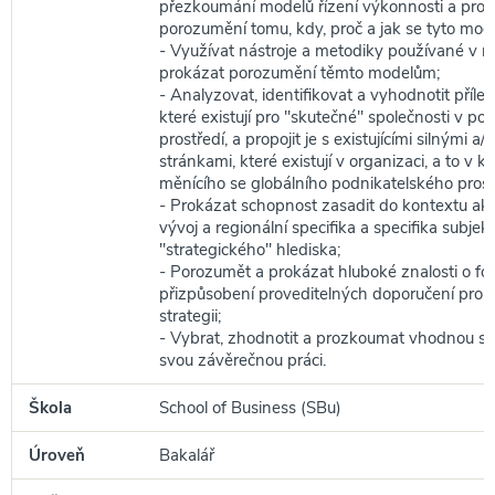
přezkoumání modelů řízení výkonnosti a prok
porozumění tomu, kdy, proč a jak se tyto mode
- Využívat nástroje a metodiky používané v r
prokázat porozumění těmto modelům;
- Analyzovat, identifikovat a vyhodnotit příleži
které existují pro "skutečné" společnosti v p
prostředí, a propojit je s existujícími silnými a
stránkami, které existují v organizaci, a to v k
měnícího se globálního podnikatelského prost
- Prokázat schopnost zasadit do kontextu ak
vývoj a regionální specifika a specifika subje
"strategického" hlediska;
- Porozumět a prokázat hluboké znalosti o fo
přizpůsobení proveditelných doporučení pro 
strategii;
- Vybrat, zhodnotit a prozkoumat vhodnou sp
svou závěrečnou práci.
Škola
School of Business (SBu)
Úroveň
Bakalář