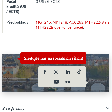
Počet
3 US / 6 ECTS
kreditů (US
/ ECTS)
Předpoklady
MGT245
;
MKT248
;
ACC263
;
MTH222(stará t
MTH222(nové koncentrace)
;
Sledujte nás na sociálních sítích!
Programy