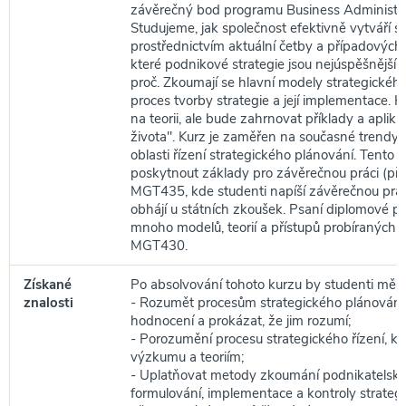
závěrečný bod programu Business Administra
Studujeme, jak společnost efektivně vytváří svo
prostřednictvím aktuální četby a případových 
které podnikové strategie jsou nejúspěšnější a
proč. Zkoumají se hlavní modely strategického
proces tvorby strategie a její implementace. K
na teorii, ale bude zahrnovat příklady a aplik
života". Kurz je zaměřen na současné trendy 
oblasti řízení strategického plánování. Tento 
poskytnout základy pro závěrečnou práci (př
MGT435, kde studenti napíší závěrečnou práci,
obhájí u státních zkoušek. Psaní diplomové p
mnoho modelů, teorií a přístupů probíraných
MGT430.
Získané
Po absolvování tohoto kurzu by studenti měli 
znalosti
- Rozumět procesům strategického plánování, 
hodnocení a prokázat, že jim rozumí;
- Porozumění procesu strategického řízení, k
výzkumu a teoriím;
- Uplatňovat metody zkoumání podnikatelskéh
formulování, implementace a kontroly strategie