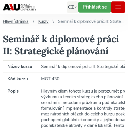
Přihlásit se
CZ
Hlavní stránka
Kurzy
Seminář k diplomové práci II: Strategické plánování
Seminář k diplomové práci
II: Strategické plánování
Název kurzu
Seminář k diplomové práci II: Strategické plá
Kód kurzu
MGT 430
Popis
Hlavním cílem tohoto kurzu je porozumět pro
výzkumu a teoriím strategického plánování. S
seznámí s metodami průzkumu podnikatelskéh
formulování, implementace a kontroly strategi
mezinárodních otázek do celého kurzu poskyt
pochopení globální ekonomiky a jejího dopad
podnikatelské aktivity v dané lokalitě. Tento k