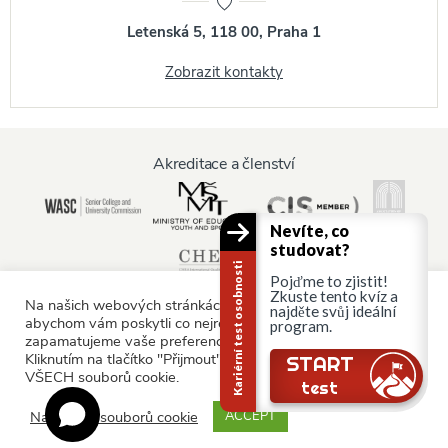
Letenská 5, 118 00, Praha 1
Zobrazit kontakty
Akreditace a členství
Nevíte, co
studovat?
Kariérní test osobnosti
Pojďme to zjistit!
Zkuste tento kvíz a
Na našich webových stránkách používáme soubory cookie,
najděte svůj ideální
abychom vám poskytli co nejrelevantnější služby tím, že si
program.
zapamatujeme vaše preference a opakované návštěvy.
Informace pro:
Kliknutím na tlačítko "Přijmout" souhlasíte s používáním
Stále tu jsi?
START
VŠECH souborů cookie.
Rodiče a rodina
test
Nastavení souborů cookie
ACCEPT
© AAU Prague 2015 - 2026 All rights reserved.