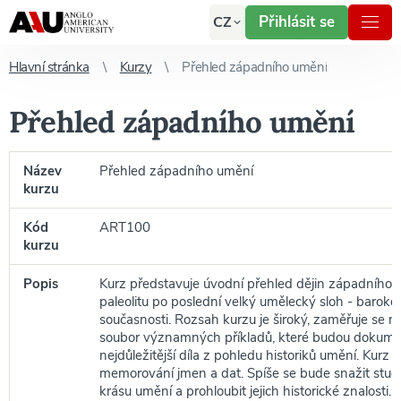
Přihlásit se
CZ
Hlavní stránka
Kurzy
Přehled západního umění
Přehled západního umění
Název
Přehled západního umění
kurzu
Kód
ART100
kurzu
Popis
Kurz představuje úvodní přehled dějin západního 
paleolitu po poslední velký umělecký sloh - barok
současnosti. Rozsah kurzu je široký, zaměřuje se
soubor významných příkladů, které budou dokum
nejdůležitější díla z pohledu historiků umění. Kurz
memorování jmen a dat. Spíše se bude snažit stud
krásu umění a prohloubit jejich historické znalosti.