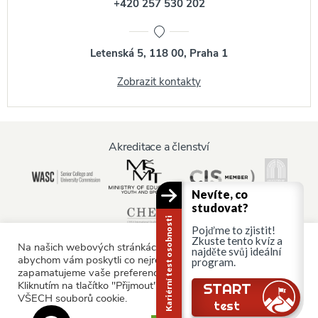
+420 257 530 202
Letenská 5, 118 00, Praha 1
Zobrazit kontakty
Akreditace a členství
Nevíte, co
studovat?
Kariérní test osobnosti
Pojďme to zjistit!
Zkuste tento kvíz a
Na našich webových stránkách používáme soubory cookie,
najděte svůj ideální
abychom vám poskytli co nejrelevantnější služby tím, že si
program.
zapamatujeme vaše preference a opakované návštěvy.
Informace pro:
Kliknutím na tlačítko "Přijmout" souhlasíte s používáním
START
VŠECH souborů cookie.
Rodiče a rodina
test