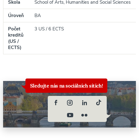
Škola
School of Arts, Humanities and Social Sciences
Úroveň
BA
Počet
3 US / 6 ECTS
kreditů
(US /
ECTS)
Sledujte nás na sociálních sítích!