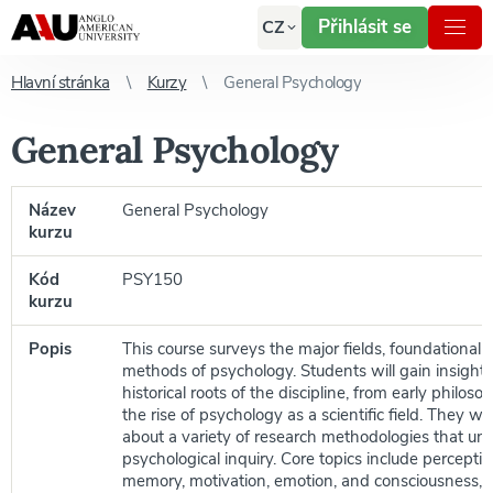
Přihlásit se
CZ
Hlavní stránka
Kurzy
General Psychology
General Psychology
Název
General Psychology
kurzu
Kód
PSY150
kurzu
Popis
This course surveys the major fields, foundational
methods of psychology. Students will gain insight 
historical roots of the discipline, from early philoso
the rise of psychology as a scientific field. They will
about a variety of research methodologies that un
psychological inquiry. Core topics include perceptio
memory, motivation, emotion, and consciousness, as