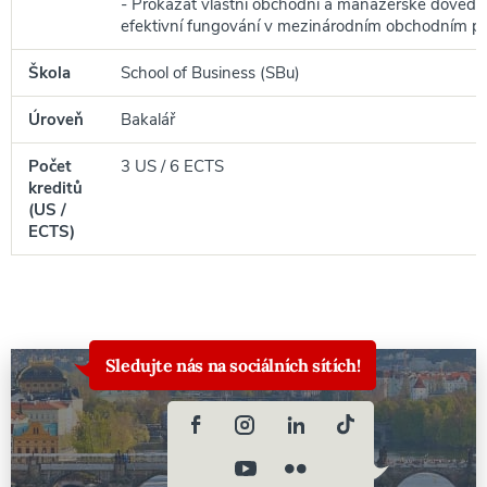
- Prokázat vlastní obchodní a manažerské dovedno
efektivní fungování v mezinárodním obchodním pro
Škola
School of Business (SBu)
Úroveň
Bakalář
Počet
3 US / 6 ECTS
kreditů
(US /
ECTS)
Sledujte nás na sociálních sítích!