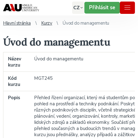
Přihlásit se
CZ
Hlavní stránka
Kurzy
Úvod do managementu
Úvod do managementu
Název
Úvod do managementu
kurzu
Kód
MGT245
kurzu
Popis
Přehled řízení organizací, který má studentům pos
pohled na prostředí a techniky podnikání. Poskytu
různých podnikových disciplín, včetně strategickéh
plánování, vedení, organizování, kontroly, marketin
lidských zdrojů a základů ekonomiky. Součástí pře
přehled současných a budoucích trendů v manage
kurzu jsou přednášky, analýzy případů a zážitková