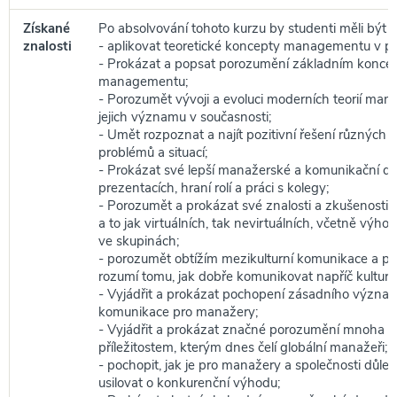
Získané
Po absolvování tohoto kurzu by studenti měli být s
znalosti
- aplikovat teoretické koncepty managementu v pr
- Prokázat a popsat porozumění základním konc
managementu;
- Porozumět vývoji a evoluci moderních teorií ma
jejich významu v současnosti;
- Umět rozpoznat a najít pozitivní řešení různýc
problémů a situací;
- Prokázat své lepší manažerské a komunikační do
prezentacích, hraní rolí a práci s kolegy;
- Porozumět a prokázat své znalosti a zkušenosti s
a to jak virtuálních, tak nevirtuálních, včetně výhod
ve skupinách;
- porozumět obtížím mezikulturní komunikace a pr
rozumí tomu, jak dobře komunikovat napříč kultura
- Vyjádřit a prokázat pochopení zásadního význa
komunikace pro manažery;
- Vyjádřit a prokázat značné porozumění mnoha 
příležitostem, kterým dnes čelí globální manažeři;
- pochopit, jak je pro manažery a společnosti důlež
usilovat o konkurenční výhodu;