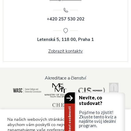
+420 257 530 202
Letenská 5, 118 00, Praha 1
Zobrazit kontakty
Akreditace a členství
Nevíte, co
studovat?
Kariérní test osobnosti
Pojďme to zjistit!
Zkuste tento kvíz a
Na našich webových stránkách používáme soubory cookie,
najděte svůj ideální
abychom vám poskytli co nejrelevantnější služby tím, že si
program.
zapamatujeme vaše preference a opakované návštěvy.