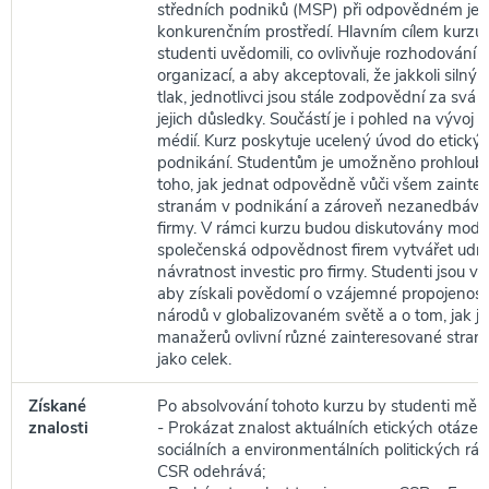
středních podniků (MSP) při odpovědném jed
konkurenčním prostředí. Hlavním cílem kurzu j
studenti uvědomili, co ovlivňuje rozhodování j
organizací, a aby akceptovali, že jakkoli silný
tlak, jednotlivci jsou stále zodpovědní za svá 
jejich důsledky. Součástí je i pohled na vývoj te
médií. Kurz poskytuje ucelený úvod do etický
podnikání. Studentům je umožněno prohloubi
toho, jak jednat odpovědně vůči všem zaint
stranám v podnikání a zároveň nezanedbávat
firmy. V rámci kurzu budou diskutovány mode
společenská odpovědnost firem vytvářet udrž
návratnost investic pro firmy. Studenti jsou v
aby získali povědomí o vzájemné propojenosti
národů v globalizovaném světě a o tom, jak jej
manažerů ovlivní různé zainteresované strany
jako celek.
Získané
Po absolvování tohoto kurzu by studenti měli 
znalosti
- Prokázat znalost aktuálních etických otáze
sociálních a environmentálních politických rá
CSR odehrává;