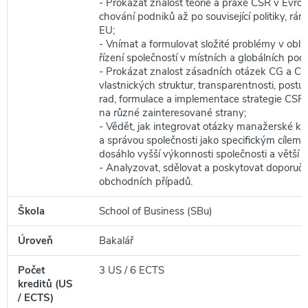
- Prokázat znalost teorie a praxe CSR v Evro
chování podniků až po související politiky, rá
EU;
- Vnímat a formulovat složité problémy v obla
řízení společností v místních a globálních po
- Prokázat znalost zásadních otázek CG a CS
vlastnických struktur, transparentnosti, post
rad, formulace a implementace strategie CSR 
na různé zainteresované strany;
- Vědět, jak integrovat otázky manažerské kon
a správou společnosti jako specifickým cílem f
dosáhlo vyšší výkonnosti společnosti a větší 
- Analyzovat, sdělovat a poskytovat doporučen
obchodních případů.
Škola
School of Business (SBu)
Úroveň
Bakalář
Počet
3 US / 6 ECTS
kreditů (US
/ ECTS)