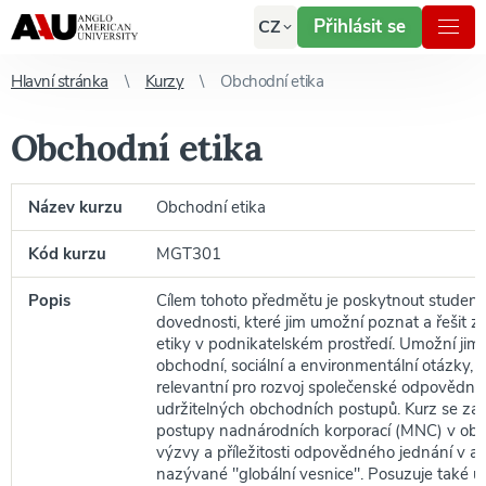
Přihlásit se
CZ
Hlavní stránka
Kurzy
Obchodní etika
Obchodní etika
Název kurzu
Obchodní etika
Kód kurzu
MGT301
Popis
Cílem tohoto předmětu je poskytnout student
dovednosti, které jim umožní poznat a řešit z
etiky v podnikatelském prostředí. Umožní jim
obchodní, sociální a environmentální otázky, k
relevantní pro rozvoj společenské odpovědnos
udržitelných obchodních postupů. Kurz se za
postupy nadnárodních korporací (MNC) v obla
výzvy a příležitosti odpovědného jednání v a
nazývané "globální vesnice". Posuzuje také ú