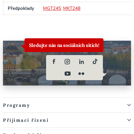
Předpoklady
MGT245
;
MKT248
Sledujte nás na sociálních sítích!
Programy
Přijímací řízení