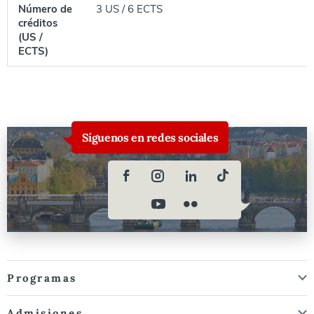
Número de
3 US / 6 ECTS
créditos
(US /
ECTS)
Síguenos en redes sociales
Programas
Admisiones