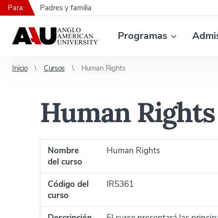
Para:
Padres y familia
Programas
Admi
Inicio
Cursos
Human Rights
Human Rights
Nombre
Human Rights
del curso
Código del
IRS361
curso
Descripción
El curso presentará las princi