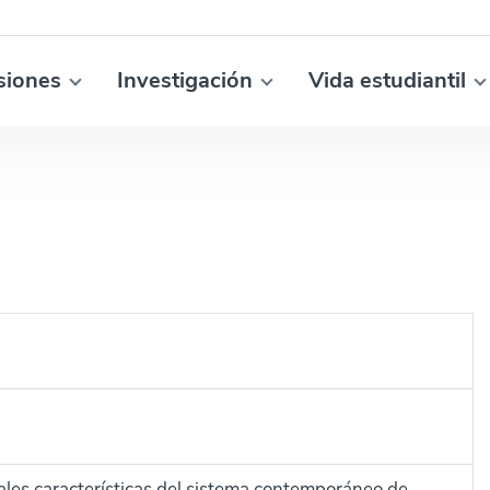
siones
Investigación
Vida estudiantil
pales características del sistema contemporáneo de