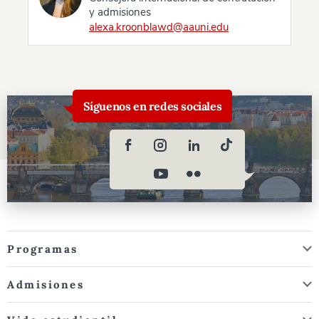
y admisiones
alexa.kroonblawd@aauni.edu
Síguenos en redes sociales
Programas
Admisiones