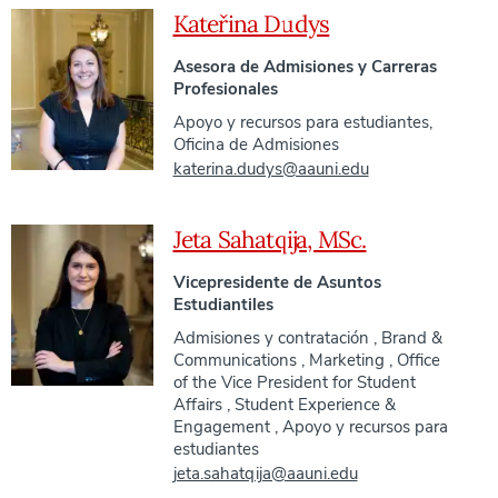
Kateřina Dudys
Asesora de Admisiones y Carreras
Profesionales
Apoyo y recursos para estudiantes
,
Oficina de Admisiones
katerina.dudys@aauni.edu
Jeta Sahatqija, MSc.
Vicepresidente de Asuntos
Estudiantiles
Admisiones y contratación
,
Brand &
Communications
,
Marketing
,
Office
of the Vice President for Student
Affairs
,
Student Experience &
Engagement
,
Apoyo y recursos para
estudiantes
jeta.sahatqija@aauni.edu