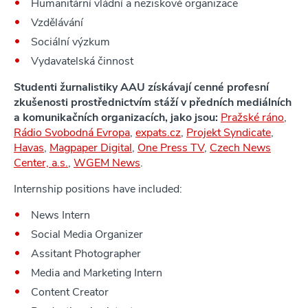
Humanitární vládní a neziskové organizace
Vzdělávání
Sociální výzkum
Vydavatelská činnost
Studenti žurnalistiky AAU získávají cenné profesní
zkušenosti prostřednictvím stáží v předních mediálních
a komunikačních organizacích, jako jsou:
Pražské ráno
,
Rádio Svobodná Evropa
,
expats.cz
,
Projekt Syndicate
,
Havas
,
Magpaper Digital
,
One Press TV
,
Czech News
Center, a.s.
,
WGEM News
.
Internship positions have included:
News Intern
Social Media Organizer
Assitant Photographer
Media and Marketing Intern
Content Creator