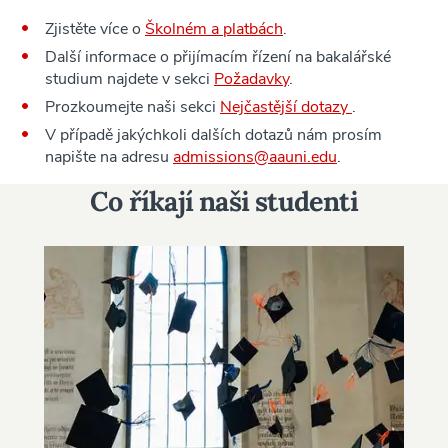
Zjistěte více o
Školném a platbách
.
Další informace o přijímacím řízení na bakalářské
studium najdete v sekci
Požadavky
.
Prozkoumejte naši sekci
Nejčastější dotazy
.
V případě jakýchkoli dalších dotazů nám prosím
napište na adresu
admissions@aauni.edu
.
Co říkají naši studenti