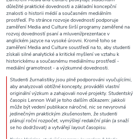
důležité praktické dovednosti a základní koncepční
znalosti o historii médií a současném mediálním
prostředí. Po stránce rozvoje dovedností podporuje
zaměření Media and Culture širší programy zaměřené na
rozvoj dovedností psaní a mluvení/prezentace v
anglickém jazyce na vysoké úrovni. Kromě toho se
zaměření Media and Culture soustředí na to, aby studenti
získali silné analytické a kritické myšlení ve vztahu k
historickému a současnému mediálnímu prostředí -
mediální gramotnost - a výzkumné dovednosti.
Studenti žurnalistiky jsou plně podporováni vyučujícími,
aby analyzovali obtížné koncepty, prováděli vlastní
originální výzkum a zahajovali nové projekty. Studentský
časopis Lennon Wall je toho dalším důkazem: jakkoli
může být vedení publikace náročné, nic se nevyrovná
jedinečným praktickým zkušenostem,
že studenti
plánují roční rozpočet, vymýšlejí redakční plán (a snaží
se ho dodržovat) a vytvářejí layout časopisu.