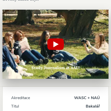
Study Journalism at AAU!
Akreditace
WASC + NAÚ
Titul
Bakalář