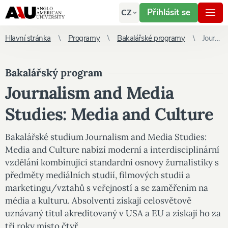
Přihlásit se
CZ
Hlavní stránka
Programy
Bakalářské programy
Journalism and Media Studies: Media and Culture
Bakalářský program
Journalism and Media
Studies: Media and Culture
Bakalářské studium Journalism and Media Studies:
Media and Culture nabízí moderní a interdisciplinární
vzdělání kombinující standardní osnovy žurnalistiky s
předměty mediálních studií, filmových studií a
marketingu/vztahů s veřejností a se zaměřením na
média a kulturu. Absolventi získají celosvětově
uznávaný titul akreditovaný v USA a EU a získají ho za
tři roky místo čtyř.