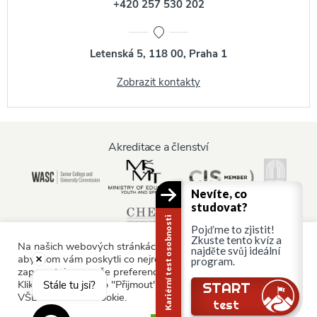
+420 257 530 202
Letenská 5, 118 00, Praha 1
Zobrazit kontakty
Akreditace a členství
Nevíte, co
studovat?
Kariérní test osobnosti
Pojďme to zjistit!
Zkuste tento kvíz a
Na našich webových stránkách používáme soubory cookie,
najděte svůj ideální
abychom vám poskytli co nejrelevantnější služby tím, že si
program.
zapamatujeme vaše preference a opakované návštěvy.
Informace pro:
Kliknutím na tlačítko "Přijmout" souhlasíte s používáním
Stále tu jsi?
START
VŠECH souborů cookie.
Rodiče a rodina
test