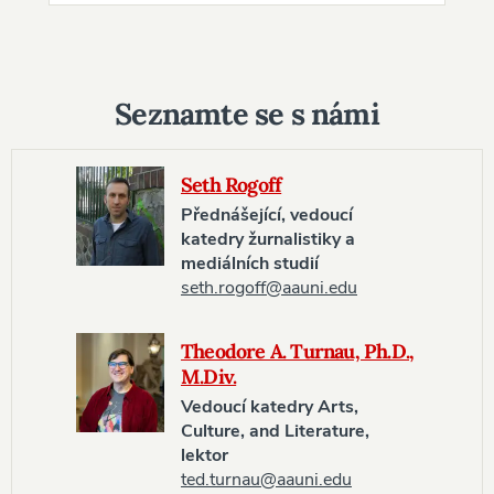
Seznamte se s námi
Seth Rogoff
Přednášející, vedoucí
katedry žurnalistiky a
mediálních studií
seth.rogoff@aauni.edu
Theodore A. Turnau, Ph.D.,
M.Div.
Vedoucí katedry Arts,
Culture, and Literature,
lektor
ted.turnau@aauni.edu