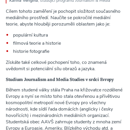
Karina
Verigina
, studující programu Journalism & Media
Cílem tohoto zaměření je pochopit složitost současného
mediálního prostředí. Naučíte se pokročilé mediální
teorie, abyste hlouběji porozuměli oblastem jako je:
populární kultura
filmová teorie a historie
historie fotografie
Získáte také celkové pochopení toho, co znamená
uvědomit si potenciální sílu obrazů a jazyka.
Studium Journalism and Media Studies v srdci Evropy
Během studené války stála Praha na křižovatce rozdělené
Evropy a nyní se místo toho stala otevřenou a přívětivou
kosmopolitní metropolí nové Evropy pro všechny
národnosti, kde sídlí řada domácích (anglicky i česky
hovořících) i mezinárodních mediálních organizací.
Studentská obec AAVŠ zahrnuje studenty z mnoha zemí
Evropy a Euroasie, Ameriky, Blízkého východu atd. a