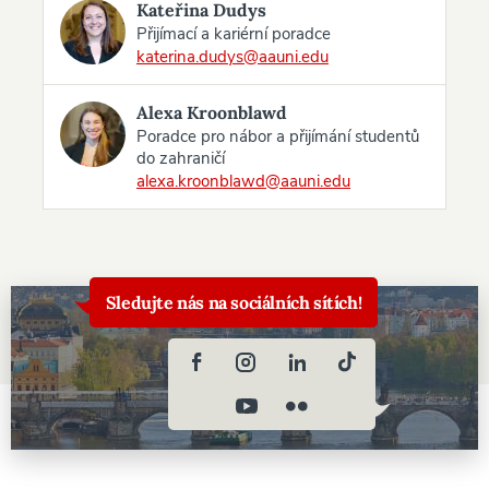
Kateřina Dudys
Přijímací a kariérní poradce
katerina.dudys@aauni.edu
Alexa Kroonblawd
Poradce pro nábor a přijímání studentů
do zahraničí
alexa.kroonblawd@aauni.edu
Sledujte nás na sociálních sítích!