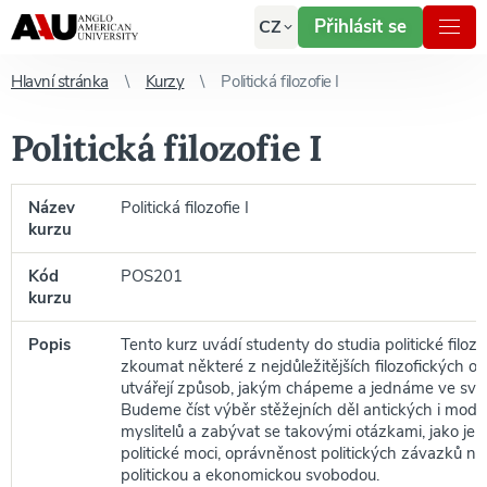
Přihlásit se
CZ
Hlavní stránka
Kurzy
Politická filozofie I
Politická filozofie I
Název
Politická filozofie I
kurzu
Kód
POS201
kurzu
Popis
Tento kurz uvádí studenty do studia politické filoz
zkoumat některé z nejdůležitějších filozofických ot
utvářejí způsob, jakým chápeme a jednáme ve světě
Budeme číst výběr stěžejních děl antických i moder
myslitelů a zabývat se takovými otázkami, jako je 
politické moci, oprávněnost politických závazků n
politickou a ekonomickou svobodou.