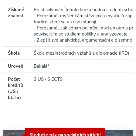
Získané
Po absolvování tohoto kurzu budou studenti schop
znalosti
- Porozumět myšlenkám stěžejních myslitelů západn
tradice, které se v kurzu studují.
- Porozumět základním pojmům, myšlenkám a pr
souvisejícím se studiem politiky a analyzovat je.
- Zlepšit své analytické, argumentační a písemné 
Škola
Škola mezinárodních vztahů a diplomacie (IRD)
Úroveň
Bakalář
Počet
3 US / 6 ECTS
kreditů
(US /
ECTS)
Sledujte nás na sociálních sítích!