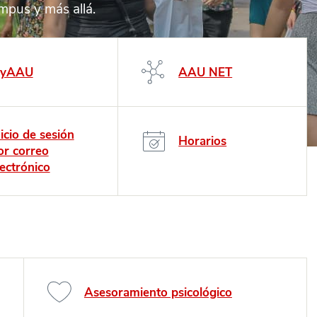
ampus y más allá.
yAAU
AAU NET
nicio de sesión
Horarios
or correo
lectrónico
Asesoramiento psicológico