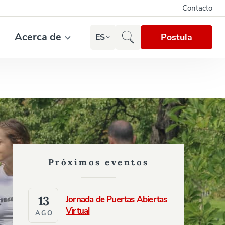
Contacto
Acerca de
Postula
ES
Próximos eventos
13
Jornada de Puertas Abiertas
Virtual
AGO