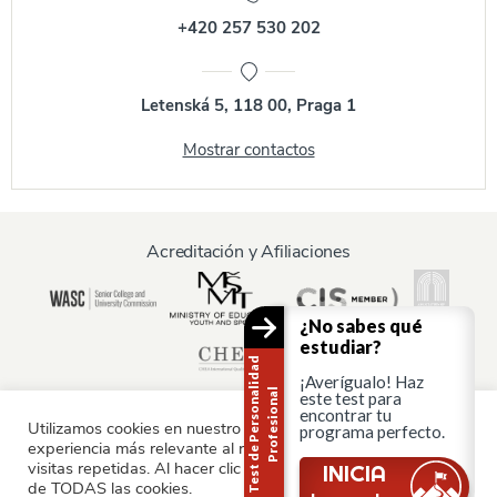
+420 257 530 202
Letenská 5, 118 00, Praga 1
Mostrar contactos
Acreditación y Afiliaciones
¿No sabes qué
estudiar?
T
e
s
t
d
e
P
e
r
s
o
n
a
i
d
a
d
P
r
o
f
e
s
i
o
n
a
¡Averígualo! Haz
l
l
este test para
encontrar tu
Utilizamos cookies en nuestro sitio web para ofrecerle la
programa perfecto.
experiencia más relevante al recordar sus preferencias y
Información para:
visitas repetidas. Al hacer clic en "Aceptar", consiente el uso
INICIA
de TODAS las cookies.
Padres y familia