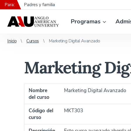
Para:
Padres y familia
Programas
Admi
Inicio
Cursos
Marketing Digital Avanzado
Marketing Dig
Nombre
Marketing Digital Avanzado
del curso
Código del
MKT303
curso
Descripción
Este curso avanzado aborda el 