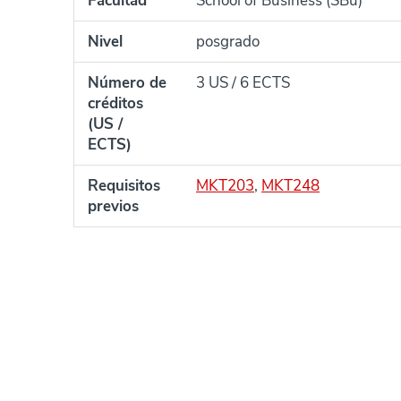
Facultad
School of Business (SBu)
Nivel
posgrado
Número de
3 US / 6 ECTS
créditos
(US /
ECTS)
Requisitos
MKT203
,
MKT248
previos