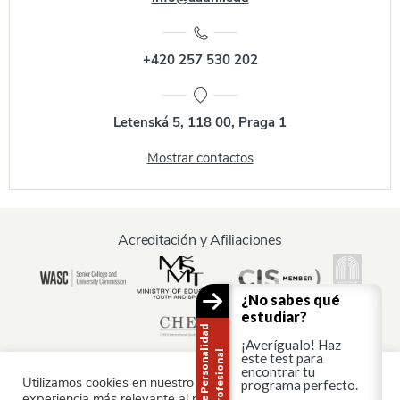
+420 257 530 202
Letenská 5, 118 00, Praga 1
Mostrar contactos
Acreditación y Afiliaciones
¿No sabes qué
estudiar?
T
e
s
t
d
e
P
e
r
s
o
n
a
i
d
a
d
P
r
o
f
e
s
i
o
n
a
¡Averígualo! Haz
l
l
este test para
encontrar tu
Utilizamos cookies en nuestro sitio web para ofrecerle la
programa perfecto.
experiencia más relevante al recordar sus preferencias y