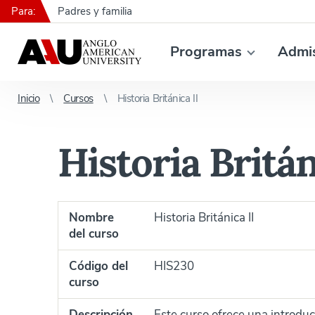
Para:
Padres y familia
Programas
Admi
Inicio
Cursos
Historia Británica II
Historia Britán
Nombre
Historia Británica II
del curso
Código del
HIS230
curso
Descripción
Este curso ofrece una introduc