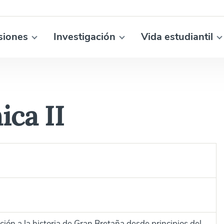
siones
Investigación
Vida estudiantil
ica II
ción a la historia de Gran Bretaña desde principios del