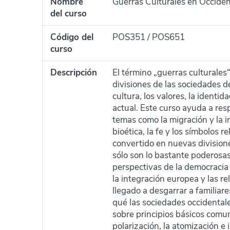
Nombre
Guerras Culturales en Occidente
del curso
Código del
POS351 / POS651
curso
Descripción
El término „guerras culturales
divisiones de las sociedades de
cultura, los valores, la identid
actual. Este curso ayuda a re
temas como la migración y la in
bioética, la fe y los símbolos r
convertido en nuevas divisione
sólo son lo bastante poderosas
perspectivas de la democracia l
la integración europea y las re
llegado a desgarrar a familiar
qué las sociedades occidenta
sobre principios básicos comu
polarización, la atomización e 