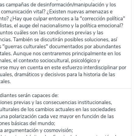
adas campañas de desinformación/manipulación y los
 comunicación vital? ¿Existen nuevas amenazas e
o? ¿Hay que culpar entonces a la "corrección política"
listas, el auge del nacionalismo y la política emocional?
untos cuáles son las condiciones previas y las
ias. También se discutirán posibles soluciones, así
as "guerras culturales" documentados por abundantes
ntales. Aunque nos centraremos principalmente en los
nales, el contexto sociocultural, psicológico y
rse muy en cuenta en este esfuerzo interdisciplinar por
les, dramáticos y decisivos para la historia de las
ales.
tudiantes serán capaces de:
ones previas y las consecuencias institucionales,
culturales de los cambios actuales en las sociedades
una polarización cada vez mayor en función de las
siones básicas del mundo;
ia argumentación y cosmovisión;