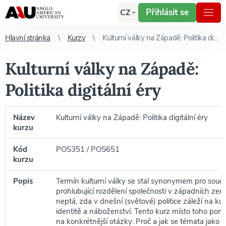
Přihlásit se
CZ
Hlavní stránka
Kurzy
Kulturní války na Západě: Politika digitální éry
Kulturní války na Západě:
Politika digitální éry
Název
Kulturní války na Západě: Politika digitální éry
kurzu
Kód
POS351 / POS651
kurzu
Popis
Termín kulturní války se stal synonymem pro souča
prohlubující rozdělení společnosti v západních zem
neptá, zda v dnešní (světové) politice záleží na ku
identitě a náboženství. Tento kurz místo toho po
na konkrétnější otázky: Proč a jak se témata jako 