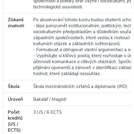
společností a politiky brát vážně i sociokulturní, ps
technologické souvislosti.
Získané
Po absolvování tohoto kurzu budou studenti schop
znalosti
- lépe porozumět institucionálním, politickým, tec
sociokulturním předpokladům a důsledkům souča
západních společnostech, které vedou k rostoucí po
kulturních otázek a základních světonázorů;
- Formulovat a obhajovat vlastní argumentaci a sv
- Vypěstujte si klíčový postoj, který rozhoduje o ú
účinnosti komunikace o citlivých otázkách. Spočívá
přijímání oponentů a zároveň v identifikaci základn
hodnot, které zakládají nesouhlas.
Škola
Škola mezinárodních vztahů a diplomacie (IRD)
Úroveň
Bakalář / Magistr
Počet
3 US / 6 ECTS
kreditů
(US /
ECTS)