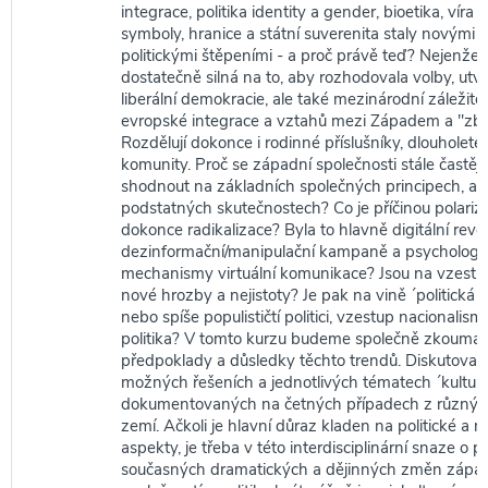
integrace, politika identity a gender, bioetika, vír
symboly, hranice a státní suverenita staly novými 
politickými štěpeními - a proč právě teď? Nejenže 
dostatečně silná na to, aby rozhodovala volby, utv
liberální demokracie, ale také mezinárodní záležito
evropské integrace a vztahů mezi Západem a "zb
Rozdělují dokonce i rodinné příslušníky, dlouholeté 
komunity. Proč se západní společnosti stále častěj
shodnout na základních společných principech, a 
podstatných skutečnostech? Co je příčinou polariz
dokonce radikalizace? Byla to hlavně digitální revol
dezinformační/manipulační kampaně a psychologi
mechanismy virtuální komunikace? Jsou na vzestu
nové hrozby a nejistoty? Je pak na vině ´politická k
nebo spíše populističtí politici, vzestup nacionalis
politika? V tomto kurzu budeme společně zkoumat,
předpoklady a důsledky těchto trendů. Diskutova
možných řešeních a jednotlivých tématech ´kulturn
dokumentovaných na četných případech z různýc
zemí. Ačkoli je hlavní důraz kladen na politické a 
aspekty, je třeba v této interdisciplinární snaze o 
současných dramatických a dějinných změn zápa