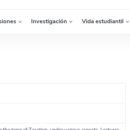
siones
Investigación
Vida estudiantil
g the topic of Taxation, under various aspects. Lectures