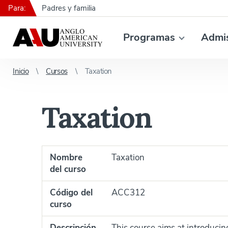
Para:
Padres y familia
Programas
Admi
Inicio
Cursos
Taxation
Taxation
Nombre
Taxation
del curso
Código del
ACC312
curso
Descripción
This course aims at introducin