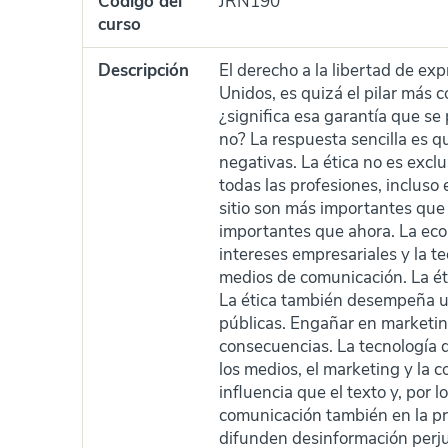
Código del
JRN190
curso
Descripción
El derecho a la libertad de ex
Unidos, es quizá el pilar más
¿significa esa garantía que se 
no? La respuesta sencilla es q
negativas. La ética no es excl
todas las profesiones, incluso
sitio son más importantes qu
importantes que ahora. La eco
intereses empresariales y la tec
medios de comunicación. La étic
La ética también desempeña un 
públicas. Engañar en marketin
consecuencias. La tecnología d
los medios, el marketing y la 
influencia que el texto y, por 
comunicación también en la pr
difunden desinformación perj