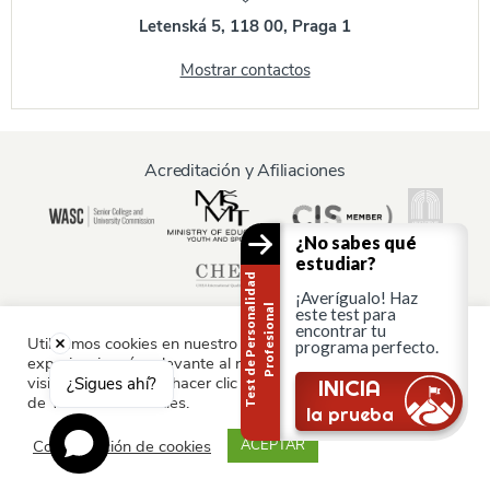
Letenská 5, 118 00, Praga 1
Mostrar contactos
Acreditación y Afiliaciones
¿No sabes qué
estudiar?
T
e
s
t
d
e
P
e
r
s
o
n
a
i
d
a
d
P
r
o
f
e
s
i
o
n
a
¡Averígualo! Haz
l
l
este test para
encontrar tu
Utilizamos cookies en nuestro sitio web para ofrecerle la
programa perfecto.
experiencia más relevante al recordar sus preferencias y
Información para:
visitas repetidas. Al hacer clic en "Aceptar", consiente el uso
¿Sigues ahí?
INICIA
de TODAS las cookies.
Padres y familia
la prueba
Configuración de cookies
ACEPTAR
© AAU Praga 2015 - 2026 Todos los derechos reservados.