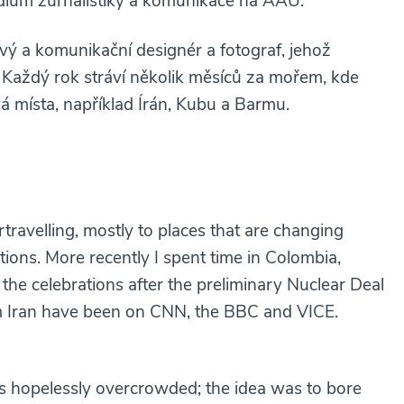
udium žurnalistiky a komunikace na AAU.
ový a komunikační designér a fotograf, jehož
 Každý rok stráví několik měsíců za mořem, kde
 místa, například Írán, Kubu a Barmu.
ravelling, mostly to places that are changing
tions. More recently I spent time in Colombia,
the celebrations after the preliminary Nuclear Deal
 Iran have been on CNN, the BBC and VICE.
s hopelessly overcrowded; the idea was to bore