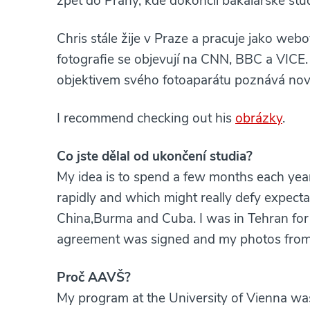
zpět do Prahy, kde dokončil bakalářské st
Chris stále žije v Praze a pracuje jako web
fotografie se objevují na CNN, BBC a VICE.
objektivem svého fotoaparátu poznává nová
I recommend checking out his
obrázky
.
Co jste dělal od ukončení studia?
My idea is to spend a few months each yeart
rapidly and which might really defy expecta
China,Burma and Cuba. I was in Tehran for 
agreement was signed and my photos from
Proč AAVŠ?
My program at the University of Vienna wa