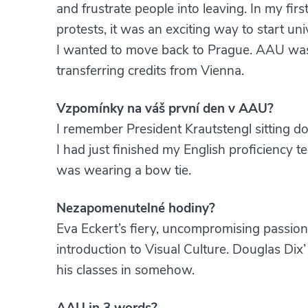
and frustrate people into leaving. In my firs
protests, it was an exciting way to start uni
I wanted to move back to Prague. AAU was 
transferring credits from Vienna.
Vzpomínky na váš první den v AAU?
I remember President Krautstengl sitting 
I had just finished my English proficiency t
was wearing a bow tie.
Nezapomenutelné hodiny?
Eva Eckert’s fiery, uncompromising passion
introduction to Visual Culture. Douglas Dix’ s
his classes in somehow.
AAU in 3 words?