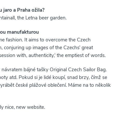
u jaro a Praha ožila?
ntainall, the Letna beer garden.
kou manufakturou
 fashion. It aims to overcome the Czech
n, conjuring up images of the Czechs’ great
session with‚ authenticity,‘ the emptiest of words.
y návratem bájné tašky Original Czech Sailor Bag.
ty atd. Pokud si je lidé koupí, snad brzy, čímž se
 vyrábět české plážové oblečení. Máme na to několik
ly nice, new website.