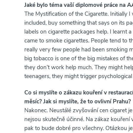
Jaké bylo téma vaší diplomové práce na 
The Mystification of the Cigarette. Initiall
included, buy something that says on its pa
labels on cigarette packages help. I learnt 
came to smoke cigarettes. People tend to 
really very few people had been smoking mu
big tobacco is one of the big mistakes of th
they don’t work help much. They might help
teenagers, they might trigger psychological
Co si myslíte o zákazu kouření v restaurací
měsíc? Jak si myslíte, že to ovlivní Prahu?
Nakonec. Neustálé zvyšování cen cigaret je 
nejsou skutečně účinné. Na zákaz kouření
pak to bude dobré pro všechny. Otázkou je