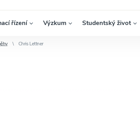
mací řízení
Výzkum
Studentský život
běhy
Chris Lettner