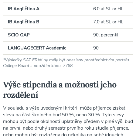
IB Angličtina A
6.0 at SL or HL
IB Angličtina B
7.0 at SL or HL
SCIO GAP
90. percentil
LANGUAGECERT Academic
90
*Výsledky SAT ERW by měly být odeslány prostřednictvím portálu
College Board s použitím kódu: 7768.
Výše stipendia a možnosti jeho
rozdělení
V souladu s výše uvedenými kritérii může příjemce získat
slevu na část školného buď 50 %, nebo 30 %. Tyto slevy
mohou být podle okolností uplatněny předem v plné výši buď
na první, nebo druhý semestr prvního roku studia příjemce,
nebo mohou být rozloženy do několika po sobě jdoucích