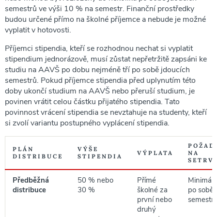
semestrů ve výši 10 % na semestr. Finanční prostředky
budou určené přímo na školné příjemce a nebude je možné
vyplatit v hotovosti.
Příjemci stipendia, kteří se rozhodnou nechat si vyplatit
stipendium jednorázově, musí zůstat nepřetržitě zapsáni ke
studiu na AAVŠ po dobu nejméně tří po sobě jdoucích
semestrů. Pokud příjemce stipendia před uplynutím této
doby ukončí studium na AAVŠ nebo přeruší studium, je
povinen vrátit celou částku přijatého stipendia. Tato
povinnost vrácení stipendia se nevztahuje na studenty, kteří
si zvolí variantu postupného vyplácení stipendia.
POŽAD
PLÁN
VÝŠE
VÝPLATA
NA
DISTRIBUCE
STIPENDIA
SETRV
Předběžná
50 % nebo
Přímé
Minimálně
distribuce
30 %
školné za
po sobě 
první nebo
semestr
druhý