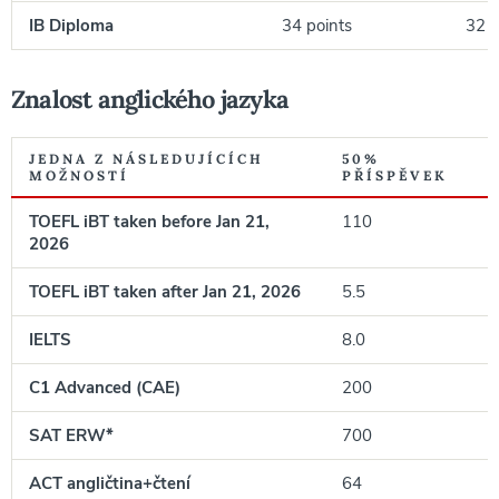
IB Diploma
34 points
32 p
Znalost anglického jazyka
JEDNA Z NÁSLEDUJÍCÍCH
50%
MOŽNOSTÍ
PŘÍSPĚVEK
TOEFL iBT
taken before Jan 21,
110
2026
TOEFL iBT
taken after Jan 21, 2026
5.5
IELTS
8.0
C1 Advanced (CAE)
200
SAT ERW*
700
ACT angličtina+čtení
64