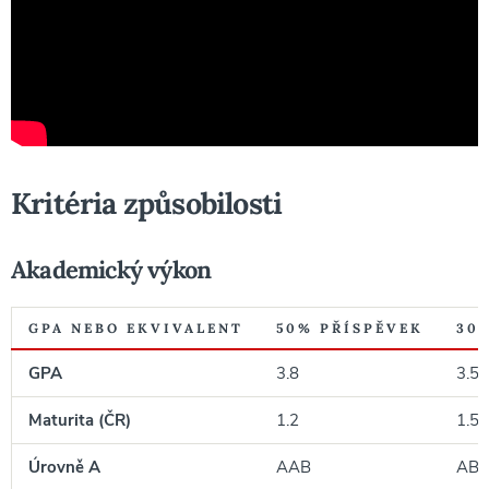
Kritéria způsobilosti
Akademický výkon
GPA NEBO EKVIVALENT
50% PŘÍSPĚVEK
30
GPA
3.8
3.5
Maturita (ČR)
1.2
1.5
Úrovně A
AAB
AB