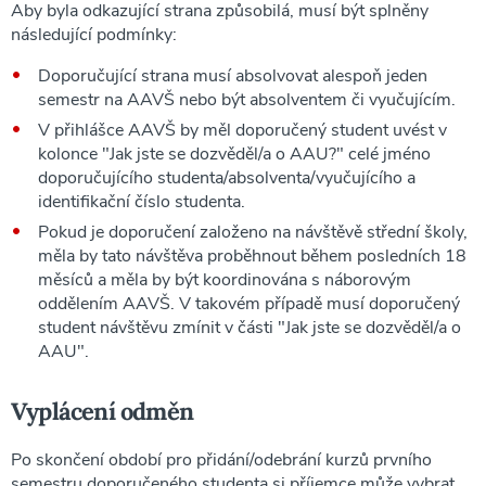
Aby byla odkazující strana způsobilá, musí být splněny
následující podmínky:
Doporučující strana musí absolvovat alespoň jeden
semestr na AAVŠ nebo být absolventem či vyučujícím.
V přihlášce AAVŠ by měl doporučený student uvést v
kolonce "Jak jste se dozvěděl/a o AAU?" celé jméno
doporučujícího studenta/absolventa/vyučujícího a
identifikační číslo studenta.
Pokud je doporučení založeno na návštěvě střední školy,
měla by tato návštěva proběhnout během posledních 18
měsíců a měla by být koordinována s náborovým
oddělením AAVŠ. V takovém případě musí doporučený
student návštěvu zmínit v části "Jak jste se dozvěděl/a o
AAU".
Vyplácení odměn
Po skončení období pro přidání/odebrání kurzů prvního
semestru doporučeného studenta si příjemce může vybrat,