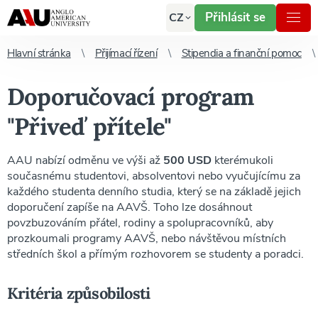
Přihlásit se
CZ
Hlavní stránka
Přijímací řízení
Stipendia a finanční pomoc
Doporučovací program
"Přiveď přítele"
AAU nabízí odměnu ve výši až
500 USD
kterémukoli
současnému studentovi, absolventovi nebo vyučujícímu za
každého studenta denního studia, který se na základě jejich
doporučení zapíše na AAVŠ. Toho lze dosáhnout
povzbuzováním přátel, rodiny a spolupracovníků, aby
prozkoumali programy AAVŠ, nebo návštěvou místních
středních škol a přímým rozhovorem se studenty a poradci.
Kritéria způsobilosti