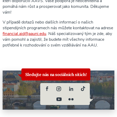
kteří doporučili AAVŠ. Vaše podpora je neocenitelná a
pomáhá nám růst a prosperovat jako komunita. Děkujeme
vám!
V případě dotazů nebo dalších informací o našich
stipendijních programech nás můžete kontaktovat na adrese
financial.aid@aauni.edu
. Náš specializovaný tým je zde, aby
vám pomohl a zajistil, že budete mít všechny informace
potřebné k rozhodování o svém vzdělávání na AAU.
Sledujte nás na sociálních sítích!