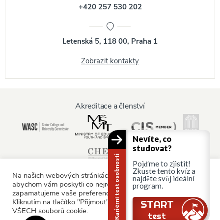
+420 257 530 202
Letenská 5, 118 00, Praha 1
Zobrazit kontakty
Akreditace a členství
Nevíte, co
studovat?
Kariérní test osobnosti
Pojďme to zjistit!
Zkuste tento kvíz a
Na našich webových stránkách používáme soubory cookie,
najděte svůj ideální
abychom vám poskytli co nejrelevantnější služby tím, že si
program.
zapamatujeme vaše preference a opakované návštěvy.
Informace pro:
Kliknutím na tlačítko "Přijmout" souhlasíte s používáním
Stále tu jsi?
START
VŠECH souborů cookie.
Rodiče a rodina
test