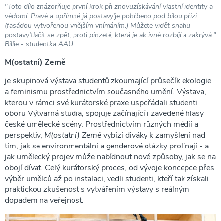
"Toto dílo znázorňuje první krok při znovuzískávání vlastní identity a
vědomí. Pravé a upřímné já postavy'je pohřbeno pod bílou přízí
(fasádou vytvořenou vnějším vnímáním.) Můžete vidět snahu
postavy'tlačit se zpět, proti pinzetě, která je aktivně rozbíjí a zakrývá."
Billie - studentka AAU
M(ostatní) Země
je skupinová výstava studentů zkoumající průsečík ekologie
a feminismu prostřednictvím současného umění. Výstava,
kterou v rámci své kurátorské praxe uspořádali studenti
oboru Výtvarná studia, spojuje začínající i zavedené hlasy
české umělecké scény. Prostřednictvím různých médií a
perspektiv,
M(ostatní) Země
vybízí diváky k zamyšlení nad
tím, jak se environmentální a genderové otázky prolínají - a
jak umělecký projev může nabídnout nové způsoby, jak se na
obojí dívat. Celý kurátorský proces, od vývoje koncepce přes
výběr umělců až po instalaci, vedli studenti, kteří tak získali
praktickou zkušenost s vytvářením výstavy s reálným
dopadem na veřejnost.