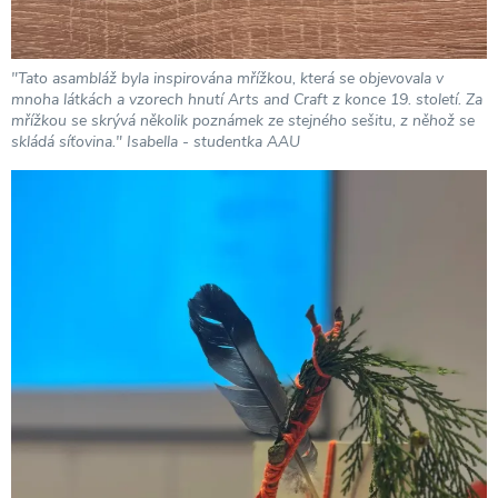
"Tato asambláž byla inspirována mřížkou, která se objevovala v
mnoha látkách a vzorech hnutí Arts and Craft z konce 19. století. Za
mřížkou se skrývá několik poznámek ze stejného sešitu, z něhož se
skládá síťovina." Isabella - studentka AAU