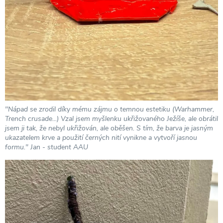
"Nápad se zrodil díky mému zájmu o temnou estetiku (Warhammer,
Trench crusade...) Vzal jsem myšlenku ukřižovaného Ježíše, ale obrátil
jsem ji tak, že nebyl ukřižován, ale oběšen. S tím, že barva je jasným
ukazatelem krve a použití černých nití vynikne a vytvoří jasnou
formu." Jan - student AAU