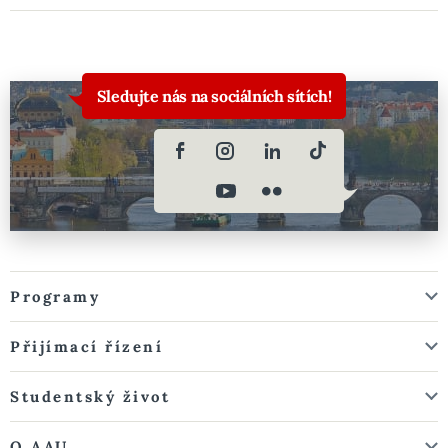
Sledujte nás na sociálních sítích!
Programy
Přijímací řízení
Studentský život
O AAU