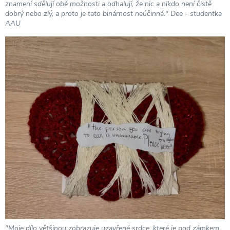
znamení sdělují obě možnosti a odhalují, že nic a nikdo není čistě
dobrý nebo zlý, a proto je tato binárnost neúčinná." Dee - studentka
AAU
"Moje dílo většinou zobrazuje uzavřené srdce, které je pod zámkem.