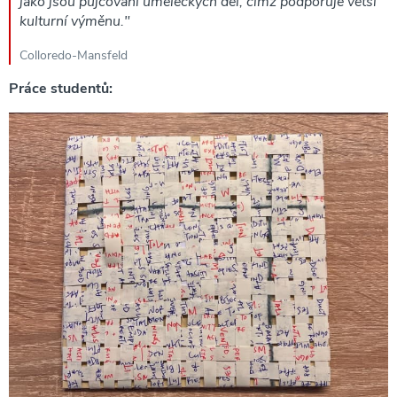
jako jsou půjčování uměleckých děl, čímž podporuje větší
kulturní výměnu."
Colloredo-Mansfeld
Práce studentů: