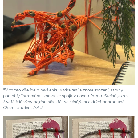
"V tomto díle jde o myšlenku uzdravení a znovuzrození, struny
pomohly "stromům" znovu se spojit v novou formu. Stejně jako v
životě lidé vždy najdou sílu stát se silnějšími a držet pohromadě."
Chen - student AAU