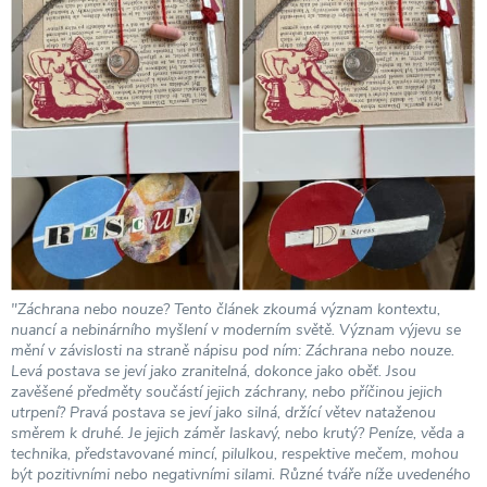
"Záchrana nebo nouze? Tento článek zkoumá význam kontextu,
nuancí a nebinárního myšlení v moderním světě. Význam výjevu se
mění v závislosti na straně nápisu pod ním: Záchrana nebo nouze.
Levá postava se jeví jako zranitelná, dokonce jako oběť. Jsou
zavěšené předměty součástí jejich záchrany, nebo příčinou jejich
utrpení? Pravá postava se jeví jako silná, držící větev nataženou
směrem k druhé. Je jejich záměr laskavý, nebo krutý? Peníze, věda a
technika, představované mincí, pilulkou, respektive mečem, mohou
být pozitivními nebo negativními silami. Různé tváře níže uvedeného