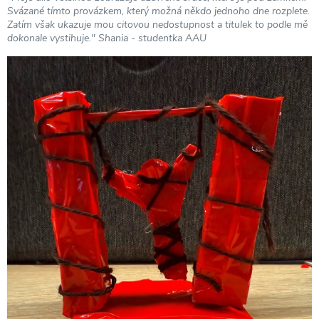
Svázané tímto provázkem, který možná někdo jednoho dne rozplete.
Zatím však ukazuje mou citovou nedostupnost a titulek to podle mě
dokonale vystihuje." Shania - studentka AAU