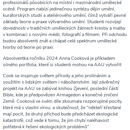
profesionálů působících na místní i mezinárodní umělecké
scéně. Program nabízí jedinečnou syntézu dějin umění,
kurátorských studií a ateliérového umění, čímž vytváří pevné
základy teorie a praxe výtvarného umění. Studenti rozvíjejí
dovednosti v tradičních uměleckých žánrech kresby a malby
v kombinaci s novými médii, fotografií a filmem. Při odchodu
budou absolventi znát a chápat celé spektrum umělecké
tvorby od teorie po praxi.
Absolventka ročníku 2024 Anna Cooková je příkladem
silného portfolia, které si studenti mohou na AAU vytvořit:
Cook se inspiruje světem přírody a jeho prolínáním a
soužitím s lidským světem i náboženstvím. Její závěrečný
projekt na AAU se zabýval knihou Zjevení, poslední částí
Bible, kde je předpovězen Armagedon a konečné zničení
Země. Cooková ve svém díle zkoumala rozporuplné pocity,
které má s vlastní vírou, a skutečnost, že "někteří křesťané
mají pocit, že druhý příchod bude předcházet ekologické
katastrofě, což vede k tomu, že jim chybí naléhavost
potřebná k řešení ekologických problémů".