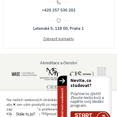
+420 257 530 202
Letenská 5, 118 00, Praha 1
Zobrazit kontakty
Akreditace a členství
Nevíte, co
studovat?
Kariérní test osobnosti
Pojďme to zjistit!
Zkuste tento kvíz a
Na našich webových stránkách používáme soubory cookie,
najděte svůj ideální
abychom vám poskytli co nejrelevantnější služby tím, že si
program.
zapamatujeme vaše preference a opakované návštěvy.
Informace pro:
Kliknutím na tlačítko "Přijmout" souhlasíte s používáním
Stále tu jsi?
START