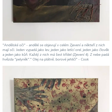
"Andělské oči" - andělé se objevují v celém Zjevení a někteří z nich
mají oči. Jeden vypadá jako lev, jeden jako letící orel, jeden jako člověk
a jeden jako kůň. Každý z nich má šest křídel (Zjevení 4). Z nebe padá
hvězda "pelyněk"." Olej na plátně, borové jehličí" - Cook