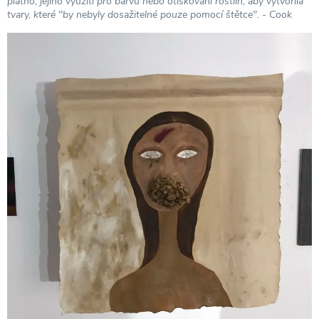
plátno, jejího využití pro barvu nebo otiskování rostlin, aby vytvořila
tvary, které "by nebyly dosažitelné pouze pomocí štětce". - Cook