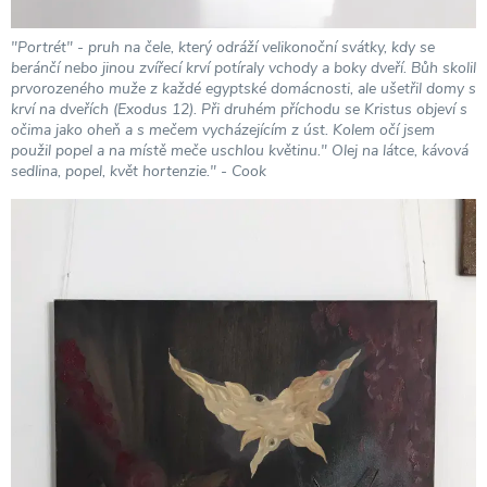
"Portrét" - pruh na čele, který odráží velikonoční svátky, kdy se
beránčí nebo jinou zvířecí krví potíraly vchody a boky dveří. Bůh skolil
prvorozeného muže z každé egyptské domácnosti, ale ušetřil domy s
krví na dveřích (Exodus 12). Při druhém příchodu se Kristus objeví s
očima jako oheň a s mečem vycházejícím z úst. Kolem očí jsem
použil popel a na místě meče uschlou květinu." Olej na látce, kávová
sedlina, popel, květ hortenzie." - Cook