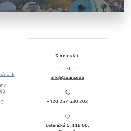
é
Kontakt
ežitosti
info@aauni.edu
any
ajů
+420 257 530 202
AC
Letenská 5, 118 00,