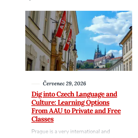
Červenec 29, 2026
Dig into Czech Language and
Culture: Learning Options
From AAU to Private and Free
Classes
Prague is a very international and