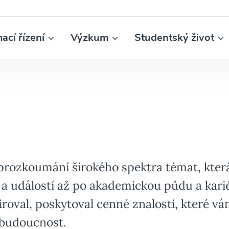
mací řízení
Výzkum
Studentský život
 prozkoumání širokého spektra témat, která
a událostí až po akademickou půdu a karié
iroval, poskytoval cenné znalosti, které 
 budoucnost.