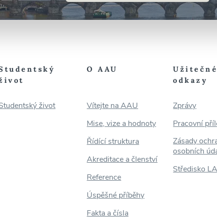
Studentský
O AAU
Užitečn
život
odkazy
Studentský život
Vítejte na AAU
Zprávy
Mise, vize a hodnoty
Pracovní příl
Zásady ochr
Řídící struktura
osobních úd
Akreditace a členství
Středisko L
Reference
Úspěšné příběhy
Fakta a čísla