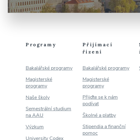
Programy
Přijímací
řízení
Bakalářské programy
Bakalářské programy
Magisterské
Magisterské
programy
programy
Přijďte se k nám
Naše školy
podívat
Semestrální studium
na AAU
Školné a platby
Stipendia a finanční
Výzkum
pomoc
University Codex