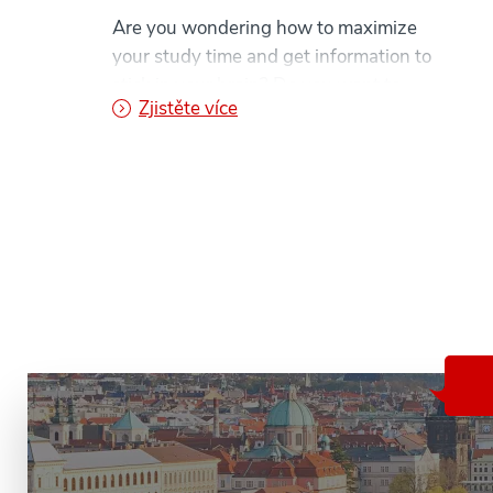
Are you wondering how to maximize
your study time and get information to
stick in your brain? Do you want to
on Maximize Your AAU Educati
Zjistěte více
know how learning styles can impact
the way you retain information? We’ve
got you covered! Learn eight different
ways individuals gather and process
information, implement study tools that
work for you, and ace your […]