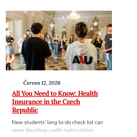
Červen 12, 2026
All You Need to Know: Health
Insurance in the Czech
Republic
New students’ long to-do check list can
seem daunting—with matriculation,