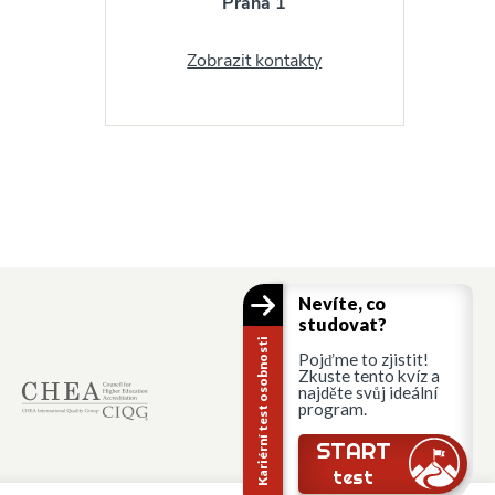
Praha 1
Zobrazit kontakty
Nevíte, co
studovat?
Kariérní test osobnosti
Pojďme to zjistit!
Zkuste tento kvíz a
najděte svůj ideální
program.
START
test