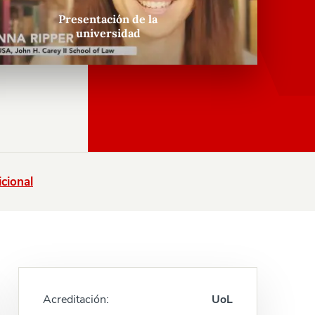
Presentación de la
universidad
cional
Acreditación:
UoL