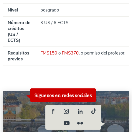
Nivel
posgrado
Número de
3 US / 6 ECTS
créditos
(US /
ECTS)
Requisitos
FMS150
o
FMS370
, o permiso del profesor.
previos
Síguenos en redes sociales