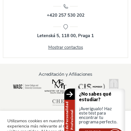
+420 257 530 202
Letenská 5, 118 00, Praga 1
Mostrar contactos
Acreditación y Afiliaciones
¿No sabes qué
estudiar?
T
e
s
t
d
e
P
e
r
s
o
n
a
i
d
a
d
P
r
o
f
e
s
i
o
n
a
¡Averígualo! Haz
l
l
este test para
encontrar tu
Utilizamos cookies en nuestro sitio web para ofrecerle la
programa perfecto.
experiencia más relevante al recordar sus preferencias y
Información para: