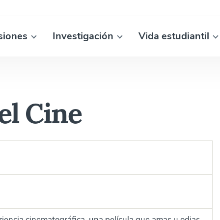
siones
Investigación
Vida estudiantil
el Cine
iencia cinematográfica, una película que amas u odias,