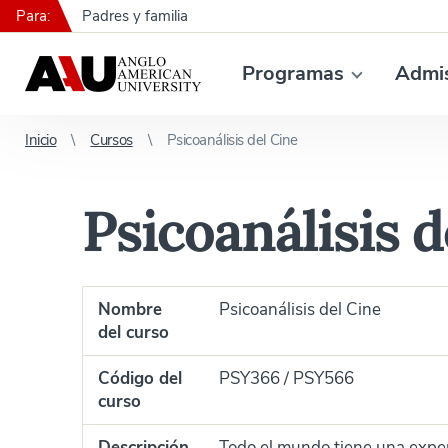
Para:
Padres y familia
Programas
Admi
Inicio
Cursos
Psicoanálisis del Cine
Psicoanálisis d
Nombre
Psicoanálisis del Cine
del curso
Código del
PSY366 / PSY566
curso
Descripción
Todo el mundo tiene una exper