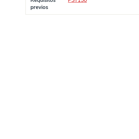
Requisitos
PSY150
previos