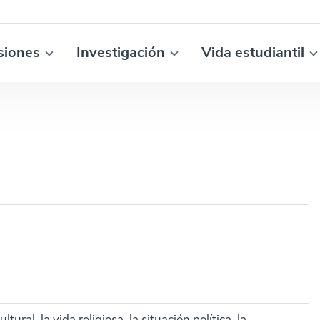
siones
Investigación
Vida estudiantil
ral, la vida religiosa, la situación política, la