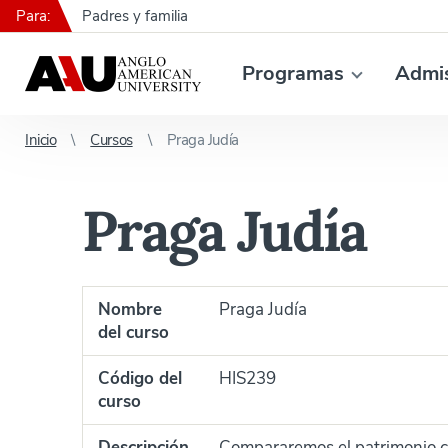
Para:
Padres y familia
Programas
Admi
Inicio
Cursos
Praga Judía
Praga Judía
Nombre
Praga Judía
del curso
Código del
HIS239
curso
Descripción
Compararemos el patrimonio cultu