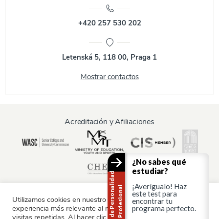
+420 257 530 202
Letenská 5, 118 00, Praga 1
Mostrar contactos
Acreditación y Afiliaciones
¿No sabes qué
estudiar?
T
e
s
t
d
e
P
e
r
s
o
n
a
i
d
a
d
P
r
o
f
e
s
i
o
n
a
¡Averígualo! Haz
l
l
este test para
Utilizamos cookies en nuestro sitio web para ofrecerle la
encontrar tu
experiencia más relevante al recordar sus preferencias y
programa perfecto.
Información para:
visitas repetidas. Al hacer clic en "Aceptar", consiente el uso