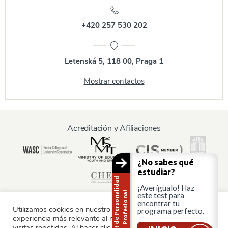
+420 257 530 202
Letenská 5, 118 00, Praga 1
Mostrar contactos
Acreditación y Afiliaciones
¿No sabes qué
estudiar?
T
e
s
t
d
e
P
e
r
s
o
n
a
i
d
a
d
P
r
o
f
e
s
i
o
n
a
¡Averígualo! Haz
l
l
este test para
encontrar tu
Utilizamos cookies en nuestro sitio web para ofrecerle la
programa perfecto.
experiencia más relevante al recordar sus preferencias y
Información para:
visitas repetidas. Al hacer clic en "Aceptar", consiente el uso