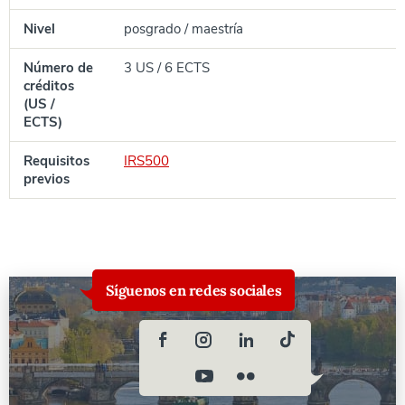
Nivel
posgrado / maestría
Número de
3 US / 6 ECTS
créditos
(US /
ECTS)
Requisitos
IRS500
previos
Síguenos en redes sociales