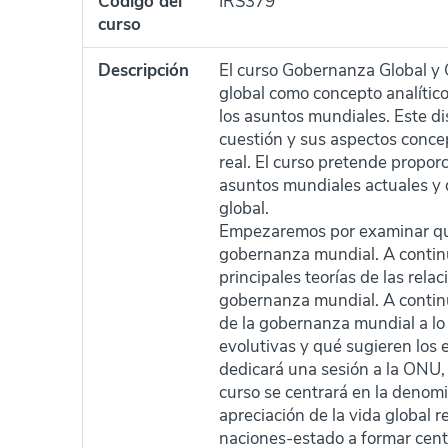
Código del
IRS379
curso
Descripción
El curso Gobernanza Global y
global como concepto analítico
los asuntos mundiales. Este di
cuestión y sus aspectos concep
real. El curso pretende propor
asuntos mundiales actuales y 
global.
Empezaremos por examinar qué
gobernanza mundial. A continu
principales teorías de las rela
gobernanza mundial. A contin
de la gobernanza mundial a lo l
evolutivas y qué sugieren los 
dedicará una sesión a la ONU, s
curso se centrará en la denom
apreciación de la vida global 
naciones-estado a formar centr